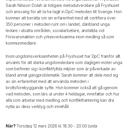
Sarah Nilsson Dolah är tidigare metodutvecklare på Fryshuset
och ansvarig för att ta ha tagit in DpC-metoden till Sverige. Hon
kommer att berätta om sin erfarenhet med att certifiera över
350 personer i metoden runt om i landet, däribland unga
ledare i utsatta områden, socialarbetare, anställda vid
Försvarsmakten och yrkesverksamma inom medling så som
kommunmedlare.
Inom ungdomsverksamheten på Fryshuset har DpC framför allt
använts för att stärka ungdomsledare som dagligen möter unga
som befinner sig i konfliktfyllda miljöer som är påverkade av
bland annat gängproblematik. Sarah kommer att dela med sig
av sin erfarenhet med att använda metoden i
brottsförebyggande syfte. Hon kommer också att gå igenom
vad metoden, som lärs ut under 4 heldagar, innefattar och hur
alla som arbetar med medling och konflikthantering kan dra
nytta av dess verktyg och innehåll.
När?
Torsdag 12 mars 2026 kl. 18.30 - 20.00 (sista