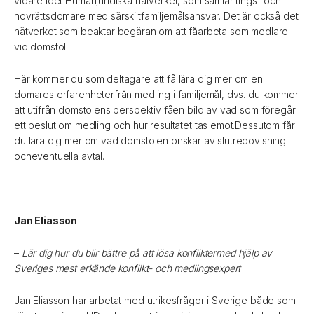
vidare idet Humanjuridiska nätverket, som samlar tings- och
hovrättsdomare med särskiltfamiljemålsansvar. Det är också det
nätverket som beaktar begäran om att fåarbeta som medlare
vid domstol.
Här kommer du som deltagare att få lära dig mer om en
domares erfarenheterfrån medling i familjemål, dvs. du kommer
att utifrån domstolens perspektiv fåen bild av vad som föregår
ett beslut om medling och hur resultatet tas emot.Dessutom får
du lära dig mer om vad domstolen önskar av slutredovisning
ocheventuella avtal.
Jan Eliasson
–
Lär dig
hur du blir bättre på att lösa konfliktermed hjälp av
Sveriges mest erkände konflikt- och medlingsexpert
Jan Eliasson har arbetat med utrikesfrågor i Sverige både som