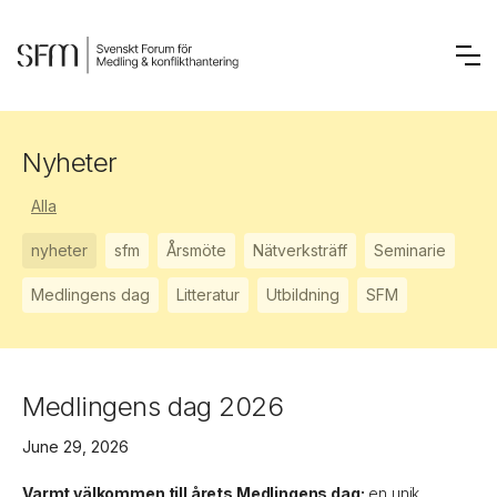
Nyheter
Alla
nyheter
sfm
Årsmöte
Nätverksträff
Seminarie
Medlingens dag
Litteratur
Utbildning
SFM
Medlingens dag 2026
June 29, 2026
Varmt välkommen till årets Medlingens dag;
en unik