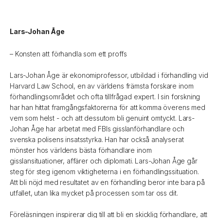
Lars-Johan Åge
– Konsten att förhandla som ett proffs
Lars-Johan Åge är ekonomiprofessor, utbildad i förhandling vid
Harvard Law School, en av världens främsta forskare inom
förhandlingsområdet och ofta tillfrågad expert. I sin forskning
har han hittat framgångsfaktorerna för att komma överens med
vem som helst - och att dessutom bli genuint omtyckt. Lars-
Johan Åge har arbetat med FBIs gisslanförhandlare och
svenska polisens insatsstyrka. Han har också analyserat
mönster hos världens bästa förhandlare inom
gisslansituationer, affärer och diplomati. Lars-Johan Åge går
steg för steg igenom viktigheterna i en förhandlingssituation.
Att bli nöjd med resultatet av en förhandling beror inte bara på
utfallet, utan lika mycket på processen som tar oss dit.
Föreläsningen inspirerar dig till att bli en skicklig förhandlare, att