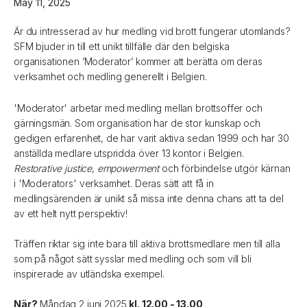
May 11, 2025
Är du intresserad av hur medling vid brott fungerar utomlands?
SFM bjuder in till ett unikt tillfälle där den belgiska
organisationen ’Moderator’ kommer att berätta om deras
verksamhet och medling generellt i Belgien.
'Moderator' arbetar med medling mellan brottsoffer och
gärningsmän. Som organisation har de stor kunskap och
gedigen erfarenhet, de har varit aktiva sedan 1999 och har 30
anställda medlare utspridda över 13 kontor i Belgien.
Restorative justice
,
empowerment
och förbindelse utgör kärnan
i 'Moderators' verksamhet. Deras sätt att få in
medlingsärenden är unikt så missa inte denna chans att ta del
av ett helt nytt perspektiv!
Träffen riktar sig inte bara till aktiva brottsmedlare men till alla
som på något sätt sysslar med medling och som vill bli
inspirerade av utländska exempel.
När?
Måndag 2 juni 2025
kl. 12.00 - 13.00