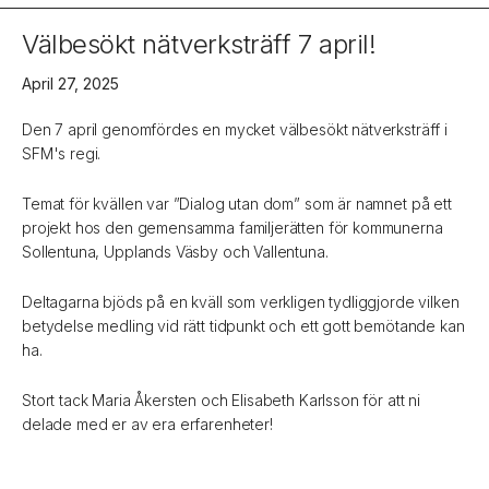
Välbesökt nätverksträff 7 april!
April 27, 2025
Den 7 april genomfördes en mycket välbesökt nätverksträff i
SFM's regi.
Temat för kvällen var ”Dialog utan dom” som är namnet på ett
projekt hos den gemensamma familjerätten för kommunerna
Sollentuna, Upplands Väsby och Vallentuna.
Deltagarna bjöds på en kväll som verkligen tydliggjorde vilken
betydelse medling vid rätt tidpunkt och ett gott bemötande kan
ha.
Stort tack Maria Åkersten och Elisabeth Karlsson för att ni
delade med er av era erfarenheter!