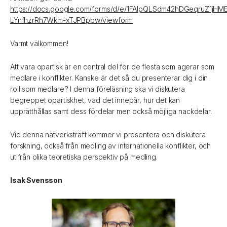
https://docs.google.com/forms/d/e/1FAIpQLSdm42hDGeqruZ1jHM
LYnfhzrRh7Wkm-xTJPBpbw/viewform
Varmt välkommen!
Att vara opartisk är en central del för de flesta som agerar som
medlare i konflikter. Kanske är det så du presenterar dig i din
roll som medlare? I denna föreläsning ska vi diskutera
begreppet opartiskhet, vad det innebär, hur det kan
upprätthållas samt dess fördelar men också möjliga nackdelar.
Vid denna nätverksträff kommer vi presentera och diskutera
forskning, också från medling av internationella konflikter, och
utifrån olika teoretiska perspektiv på medling.
Isak Svensson