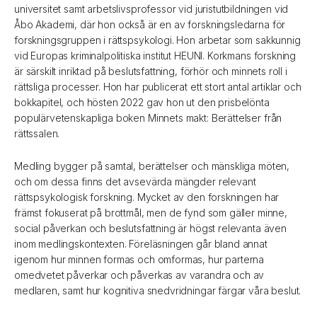
universitet samt arbetslivsprofessor vid juristutbildningen vid
Åbo Akademi, där hon också är en av forskningsledarna för
forskningsgruppen i rättspsykologi. Hon arbetar som sakkunnig
vid Europas kriminalpolitiska institut HEUNI. Korkmans forskning
är särskilt inriktad på beslutsfattning, förhör och minnets roll i
rättsliga processer. Hon har publicerat ett stort antal artiklar och
bokkapitel, och hösten 2022 gav hon ut den prisbelönta
populärvetenskapliga boken Minnets makt: Berättelser från
rättssalen.
Medling bygger på samtal, berättelser och mänskliga möten,
och om dessa finns det avsevärda mängder relevant
rättspsykologisk forskning. Mycket av den forskningen har
främst fokuserat på brottmål, men de fynd som gäller minne,
social påverkan och beslutsfattning är högst relevanta även
inom medlingskontexten. Föreläsningen går bland annat
igenom hur minnen formas och omformas, hur parterna
omedvetet påverkar och påverkas av varandra och av
medlaren, samt hur kognitiva snedvridningar färgar våra beslut.