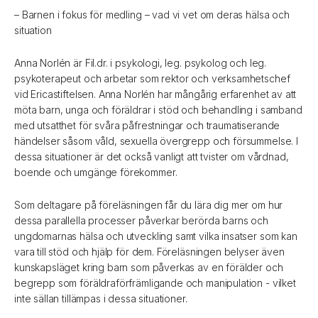
– Barnen i fokus för medling – vad vi vet om deras hälsa och
situation
Anna Norlén är Fil.dr. i psykologi, leg. psykolog och leg.
psykoterapeut och arbetar som rektor och verksamhetschef
vid Ericastiftelsen. Anna Norlén har mångårig erfarenhet av att
möta barn, unga och föräldrar i stöd och behandling i samband
med utsatthet för svåra påfrestningar och traumatiserande
händelser såsom våld, sexuella övergrepp och försummelse. I
dessa situationer är det också vanligt att tvister om vårdnad,
boende och umgänge förekommer.
Som deltagare på föreläsningen får du lära dig mer om hur
dessa parallella processer påverkar berörda barns och
ungdomarnas hälsa och utveckling samt vilka insatser som kan
vara till stöd och hjälp för dem. Föreläsningen belyser även
kunskapsläget kring barn som påverkas av en förälder och
begrepp som föräldraförfrämligande och manipulation - vilket
inte sällan tillämpas i dessa situationer.