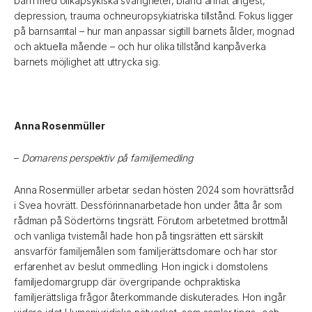
barn med olikapsykiska svårigheter, bland annat ångest,
depression, trauma ochneuropsykiatriska tillstånd. Fokus ligger
på barnsamtal – hur man anpassar sigtill barnets ålder, mognad
och aktuella mående – och hur olika tillstånd kanpåverka
barnets möjlighet att uttrycka sig.
Anna Rosenmüller
–
Domarens
perspektiv på familjemedling
Anna Rosenmüller arbetar sedan hösten 2024 som hovrättsråd
i Svea hovrätt. Dessförinnanarbetade hon under åtta år som
rådman på Södertörns tingsrätt. Förutom arbetetmed brottmål
och vanliga tvistemål hade hon på tingsrätten ett särskilt
ansvarför familjemålen som familjerättsdomare och har stor
erfarenhet av beslut ommedling. Hon ingick i domstolens
familjedomargrupp där övergripande ochpraktiska
familjerättsliga frågor återkommande diskuterades. Hon ingår