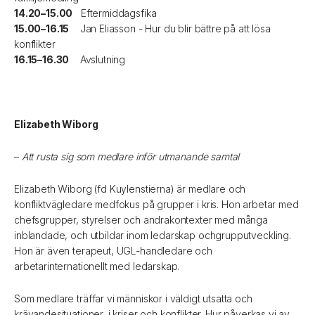
14.20–15.00
Eftermiddagsfika
15.00–16.15
Jan Eliasson - Hur du blir bättre på att lösa
konflikter
16.15–16.30
Avslutning‍
Elizabeth Wiborg
–
Att rusta
sig som medlare inför utmanande samtal
Elizabeth Wiborg (fd Kuylenstierna) är medlare och
konfliktvägledare medfokus på grupper i kris. Hon arbetar med
chefsgrupper, styrelser och andrakontexter med många
inblandade, och utbildar inom ledarskap ochgrupputveckling.
Hon är även terapeut, UGL-handledare och
arbetarinternationellt med ledarskap.
Som medlare träffar vi människor i väldigt utsatta och
krävandesituationer, i kriser och konflikter. Hur påverkas vi av