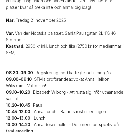
kunskap, inspiration och nätverkande. Det finns några få
platser kvar så tveka inte och anmäl dig idag!
När:
Fredag 21 november 2025
Var:
Van der Nootska palatset, Sankt Paulsgatan 21, 118 46
Stockholm
Kostnad:
2950 kr inkl. lunch och fika (2750 kr för medlemmar i
SFM)
08.30–09.00
Registrering med kaffe /te och smörgås
09.00–09.10
SFM:s ordförandeadvokat Anna Hellron
Wikström - Välkomna!
09.10–10.20
Elizabeth Wiborg - Att rusta sig inför utmanande
samtal
10.20–10.45
Paus
10.45–12.00
Anna Lundh - Barnets röst i medlingen
12.00–13.00
Lunch
13.00–14.20
Anna Rosenmüller - Domarens perspektiv på
familjemedling