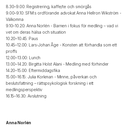
8.30–9.00: Registrering, kaffe/te och smörgås
9.00–9.10: SFM:s ordförande advokat Anna Hellron Wikström -
Välkomna
9.10–10.20: Anna Norlén - Barnen i fokus för medling – vad vi
vet om deras hälsa och situation
10.20–10.45: Paus
10.45–12.00: Lars-Johan Åge - Konsten att förhandla som ett
proffs
12.00–13.00: Lunch
13.00–14.20: Birgitta Holst Alani - Medling med förhinder
14.20–15.00: Eftermiddagsfika
15.00–16.15: Julia Korkman - Minne, påverkan och
beslutsfattning – rättspsykologisk forskning i ett
medlingsperspektiv
16.15–16.30: Avslutning
Anna Norlén