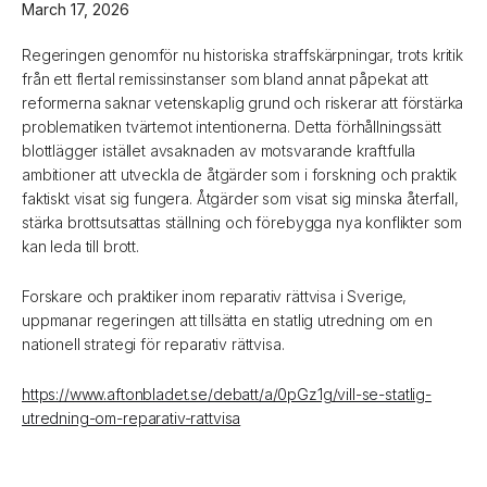
March 17, 2026
Regeringen genomför nu historiska straffskärpningar, trots kritik
från ett flertal remissinstanser som bland annat påpekat att
reformerna saknar vetenskaplig grund och riskerar att förstärka
problematiken tvärtemot intentionerna. Detta förhållningssätt
blottlägger istället avsaknaden av motsvarande kraftfulla
ambitioner att utveckla de åtgärder som i forskning och praktik
faktiskt visat sig fungera. Åtgärder som visat sig minska återfall,
stärka brottsutsattas ställning och förebygga nya konflikter som
kan leda till brott.
Forskare och praktiker inom reparativ rättvisa i Sverige,
uppmanar regeringen att tillsätta en statlig utredning om en
nationell strategi för reparativ rättvisa.
https://www.aftonbladet.se/debatt/a/0pGz1g/vill-se-statlig-
utredning-om-reparativ-rattvisa