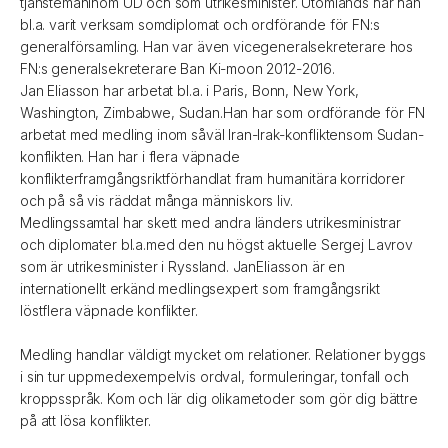
tjänstemaninom UD och som utrikesminister. Utomlands har han
bl.a. varit verksam somdiplomat och ordförande för FN:s
generalförsamling. Han var även vicegeneralsekreterare hos
FN:s generalsekreterare Ban Ki-moon 2012-2016.
Jan Eliasson har arbetat bl.a. i Paris, Bonn, New York,
Washington, Zimbabwe, Sudan.Han har som ordförande för FN
arbetat med medling inom såväl Iran-Irak-konfliktensom Sudan-
konflikten. Han har i flera väpnade
konflikterframgångsriktförhandlat fram humanitära korridorer
och på så vis räddat många människors liv.
Medlingssamtal har skett med andra länders utrikesministrar
och diplomater bl.a.med den nu högst aktuelle Sergej Lavrov
som är utrikesminister i Ryssland. JanEliasson är en
internationellt erkänd medlingsexpert som framgångsrikt
löstflera väpnade konflikter.
Medling handlar väldigt mycket om relationer. Relationer byggs
i sin tur uppmedexempelvis ordval, formuleringar, tonfall och
kroppsspråk. Kom och lär dig olikametoder som gör dig bättre
på att lösa konflikter.