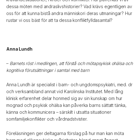
dessa möten med andraslivshistorier? Vad krävs egentligen av
oss för att kunna bistå andra människori deras utmaningar? Hur
rustar vi oss bäst för att ta dessa konfliktfylldasamtal?
Anna Lundh
–
Barnets
röst i medlingen, att förstå och mötapsykisk ohälsa och
kognitiva förutsättningar i samtal med barn
Anna Lundh är specialist i barn- och ungdomspsykiatri, med. dr
och verksambland annat vid Karolinska Institutet. Med lång
klinisk erfarenhet delar honmed sig av sin kunskap om hur
mognad och psykisk ohälsa kan påverka barns sättatt tänka,
känna och kommunicera – särskilt i utsatta situationer
somfamiljekonflikter och vårdnadstvister.
Föreläsningen ger deltagarna förslag på hur man kan möta