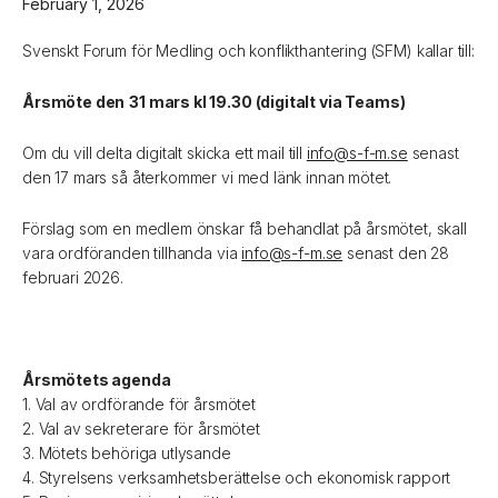
February 1, 2026
Svenskt Forum för Medling och konflikthantering (SFM) kallar till:
Årsmöte den
31 mars kl 19.30 (digitalt via Teams)
Om du vill delta digitalt skicka ett mail till
info@s-f-m.se
senast
den 17 mars så återkommer vi med länk innan mötet.
Förslag som en medlem önskar få behandlat på årsmötet, skall
vara ordföranden tillhanda via
info@s-f-m.se
senast den 28
februari 2026.
Årsmötets agenda
1. Val av ordförande för årsmötet
2. Val av sekreterare för årsmötet
3. Mötets behöriga utlysande
4. Styrelsens verksamhetsberättelse och ekonomisk rapport