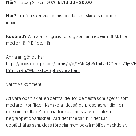
När?
Tisdag 21 april 2026
kl. 18.30 - 20.00
Hur?
Träffen sker via Teams och länken skickas ut dagen
innan.
Kostnad?
Anmälan är gratis för dig som är medlem i SFM. Inte
medlem än? Bli det
här!
Anmälan gör du här
https://docs.google.com/forms/d/e/1FAIpQLSdm42hDGeqruZ1jHM
LYnfhzrRh7Wkm-xTJPBpbw/viewform
Varmt välkommen!
Att vara opartisk är en central del för de flesta som agerar som
medlare i konflikter. Kanske är det så du presenterar dig i din
roll som medlare? I denna föreläsning ska vi diskutera
begreppet opartiskhet, vad det innebär, hur det kan
upprätthållas samt dess fördelar men också möjliga nackdelar.