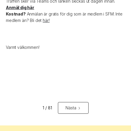
Träffen sker via Teams och länken skickas ut dagen innan.
Anmäl dig här
Kostnad?
Anmälan är gratis för dig som är medlem i SFM. Inte
medlem än? Bli det
här!
Varmt välkommen!
1 / 81
Nästa