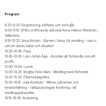
Program
8.30–9.00: Registrering, kaffe/te och smörgås
9.00–9.10: SFM:s ordförande advokat Anna Hellron Wikström -
Välkomna
9.10–10.20: Anna Norlén - Barnen i fokus för medling – vad vi
vet om deras hälsa och situation
10.20–10.45: Paus
10.45–12.00: Lars-Johan Åge - Konsten att förhandla som ett
proffs
12.00–13.00: Lunch
13.00–14.20: Birgitta Holst Alani - Medling med förhinder
14.20–15.00: Eftermiddagsfika
15.00–16.15: Julia Korkman - Minne, påverkan och
beslutsfattning – rättspsykologisk forskning i ett
medlingsperspektiv
16.15–16.30: Avslutning