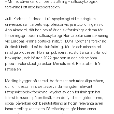
– Minne, påverkan och beslutsfattning – rättspsykologisk
forskning i ett medlingsperspektiv
Julia Korkman är docent i rättspsykologi vid Helsingfors
universitet samt arbetslivsprofessor vid juristutbildningen vid
Åbo Akademi, där hon också är en av forskningsledarna för
forskningsgruppen i rättspsykologi. Hon arbetar som sakkunnig
vid Europas kriminalpolitiska institut HEUNI. Korkmans forskning
är särskilt inriktad på beslutsfattning, förhör och minnets roll i
rättsliga processer. Hon har publicerat ett stort antal artiklar och
bokkapitel, och hösten 2022 gav hon ut den prisbelönta
populärvetenskapliga boken Minnets makt: Berättelser från
rättssalen.
Medling bygger på samtal, berättelser och mänskliga möten,
och om dessa finns det avsevärda mängder relevant
rättspsykologisk forskning. Mycket av den forskningen har
främst fokuserat på brottmål, men de fynd som gäller minne,
social påverkan och beslutsfattning är högst relevanta även
inom medlingskontexten. Föreläsningen går bland annat