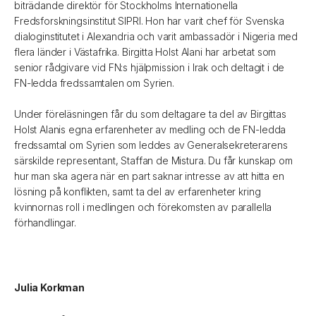
biträdande direktör för Stockholms Internationella
Fredsforskningsinstitut SIPRI. Hon har varit chef för Svenska
dialoginstitutet i Alexandria och varit ambassadör i Nigeria med
flera länder i Västafrika. Birgitta Holst Alani har arbetat som
senior rådgivare vid FN:s hjälpmission i Irak och deltagit i de
FN-ledda fredssamtalen om Syrien.
Under föreläsningen får du som deltagare ta del av Birgittas
Holst Alanis egna erfarenheter av medling och de FN-ledda
fredssamtal om Syrien som leddes av Generalsekreterarens
särskilde representant, Staffan de Mistura. Du får kunskap om
hur man ska agera när en part saknar intresse av att hitta en
lösning på konflikten, samt ta del av erfarenheter kring
kvinnornas roll i medlingen och förekomsten av parallella
förhandlingar.
Julia Korkman