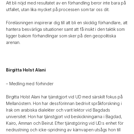
Att bli nöjd med resultatet av en förhandling beror inte bara på
utfallet, utan lika mycket på processen som tar oss dit.
Föreläsningen inspirerar dig till att bli en skicklig förhandlare, att
hantera besvärliga situationer samt att få insikt i den taktik som
ligger bakom förhandlingar som sker på den geopolitiska
arenan.
Birgitta Holst Alani
– Medling med förhinder
Birgitta Holst Alani har tjänstgjort vid UD med särskilt fokus på
Mellanöstern. Hon har dessförinnan bedrivit språkforskning i
Irak om arabiska dialekter och varit lektor vid Bagdads
universitet. Hon har tjänstgjort vid beskickningarna i Bagdad,
Kairo, Amman och Beirut. Efter tjänstgöring vid UD:s enhet för
nedrustning och icke-spridning av kärnvapen utsågs hon till