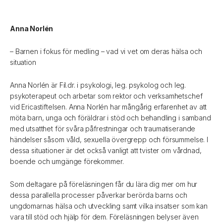
Anna Norlén
– Barnen i fokus för medling – vad vi vet om deras hälsa och
situation
Anna Norlén är Fil.dr. i psykologi, leg. psykolog och leg.
psykoterapeut och arbetar som rektor och verksamhetschef
vid Ericastiftelsen. Anna Norlén har mångårig erfarenhet av att
möta barn, unga och föräldrar i stöd och behandling i samband
med utsatthet för svåra påfrestningar och traumatiserande
händelser såsom våld, sexuella övergrepp och försummelse. I
dessa situationer är det också vanligt att tvister om vårdnad,
boende och umgänge förekommer.
Som deltagare på föreläsningen får du lära dig mer om hur
dessa parallella processer påverkar berörda barns och
ungdomarnas hälsa och utveckling samt vilka insatser som kan
vara till stöd och hjälp för dem. Föreläsningen belyser även