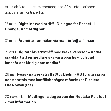
Årets aktiviteter och evenemang hos SFM. Informationen
uppdateras kontinuerligt.
12 mars:
Digital nätverksträff - Dialogue for Peaceful
Change,
Anmäl dig här
31 mars:
Årsmöte - anmälan via mail:
info@s-f-m.se
21 april:
Digital nätverksträff med Isak Svensson - Är det
självklart att en medlare ska vara opartisk- och bad
innebär det för dig som medlar?
26 maj:
Fysisk nätverksträff i Stockholm - Att förstå sig på
och samtala med konfliktbenägna människor. Elzbieta
Ella Nowak (tba)
20 november:
Medlingens dag på van der Nootska Palatset
-
mer information