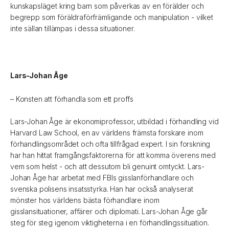
kunskapsläget kring barn som påverkas av en förälder och
begrepp som föräldraförfrämligande och manipulation - vilket
inte sällan tillämpas i dessa situationer.
Lars-Johan Åge
– Konsten att förhandla som ett proffs
Lars-Johan Åge är ekonomiprofessor, utbildad i förhandling vid
Harvard Law School, en av världens främsta forskare inom
förhandlingsområdet och ofta tillfrågad expert. I sin forskning
har han hittat framgångsfaktorerna för att komma överens med
vem som helst - och att dessutom bli genuint omtyckt. Lars-
Johan Åge har arbetat med FBIs gisslanförhandlare och
svenska polisens insatsstyrka. Han har också analyserat
mönster hos världens bästa förhandlare inom
gisslansituationer, affärer och diplomati. Lars-Johan Åge går
steg för steg igenom viktigheterna i en förhandlingssituation.