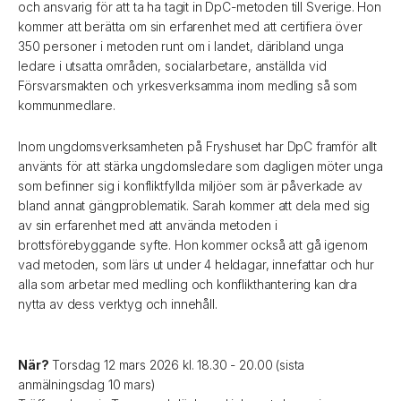
och ansvarig för att ta ha tagit in DpC-metoden till Sverige. Hon
kommer att berätta om sin erfarenhet med att certifiera över
350 personer i metoden runt om i landet, däribland unga
ledare i utsatta områden, socialarbetare, anställda vid
Försvarsmakten och yrkesverksamma inom medling så som
kommunmedlare.
Inom ungdomsverksamheten på Fryshuset har DpC framför allt
använts för att stärka ungdomsledare som dagligen möter unga
som befinner sig i konfliktfyllda miljöer som är påverkade av
bland annat gängproblematik. Sarah kommer att dela med sig
av sin erfarenhet med att använda metoden i
brottsförebyggande syfte. Hon kommer också att gå igenom
vad metoden, som lärs ut under 4 heldagar, innefattar och hur
alla som arbetar med medling och konflikthantering kan dra
nytta av dess verktyg och innehåll.
När?
Torsdag 12 mars 2026 kl. 18.30 - 20.00 (sista
anmälningsdag 10 mars)