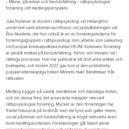
– Minne, påverkan och beslutsfattning – rättspsykologisk
forskning i ett medlingsperspektiv
Julia Korkman är docent i rättspsykologi vid Helsingfors
universitet samt arbetslivsprofessor vid juristutbildningen vid
Åbo Akademi, där hon också är en av forskningsledarna för
forskningsgruppen i rättspsykologi. Hon arbetar som sakkunnig
vid Europas kriminalpolitiska institut HEUNI. Korkmans forskning
är särskilt inriktad på beslutsfattning, förhör och minnets roll i
rättsliga processer. Hon har publicerat ett stort antal artiklar och
bokkapitel, och hösten 2022 gav hon ut den prisbelönta
populärvetenskapliga boken Minnets makt: Berättelser från
rättssalen.
Medling bygger på samtal, berättelser och mänskliga möten,
och om dessa finns det avsevärda mängder relevant
rättspsykologisk forskning. Mycket av den forskningen har
främst fokuserat på brottmål, men de fynd som gäller minne,
social påverkan och beslutsfattning är högst relevanta även
inom medlingskontexten. Föreläsningen går bland annat