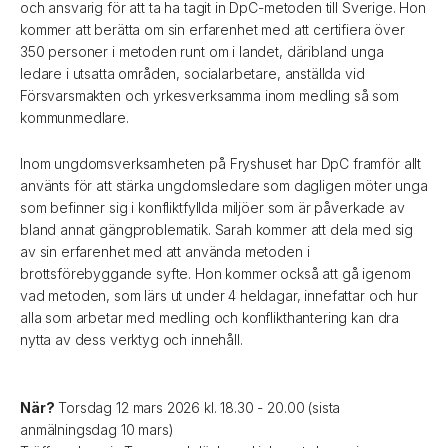
och ansvarig för att ta ha tagit in DpC-metoden till Sverige. Hon
kommer att berätta om sin erfarenhet med att certifiera över
350 personer i metoden runt om i landet, däribland unga
ledare i utsatta områden, socialarbetare, anställda vid
Försvarsmakten och yrkesverksamma inom medling så som
kommunmedlare.
Inom ungdomsverksamheten på Fryshuset har DpC framför allt
använts för att stärka ungdomsledare som dagligen möter unga
som befinner sig i konfliktfyllda miljöer som är påverkade av
bland annat gängproblematik. Sarah kommer att dela med sig
av sin erfarenhet med att använda metoden i
brottsförebyggande syfte. Hon kommer också att gå igenom
vad metoden, som lärs ut under 4 heldagar, innefattar och hur
alla som arbetar med medling och konflikthantering kan dra
nytta av dess verktyg och innehåll.
När?
Torsdag 12 mars 2026 kl. 18.30 - 20.00 (sista
anmälningsdag 10 mars)