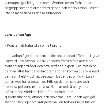
kunskapsläget kring barn som påverkas av en förälder och
begrepp som föräldraförfrämligande och manipulation - vilket
inte sällan tillämpas i dessa situationer.
Lars-Johan Åge
– Konsten att förhandla som ett proffs
Lars-Johan Åge är ekonomiprofessor, utbildad i förhandling vid
Harvard Law School, en av världens främsta forskare inom
förhandlingsområdet och ofta tillfrågad expert. I sin forskning
har han hittat framgångsfaktorerna för att komma överens med
vem som helst - och att dessutom bli genuint omtyckt. Lars-
Johan Åge har arbetat med FBIs gisslanförhandlare och
svenska polisens insatsstyrka. Han har också analyserat
mönster hos världens bästa förhandlare inom
gisslansituationer, affärer och diplomati. Lars-Johan Åge går
steg för steg igenom viktigheterna i en förhandlingssituation.