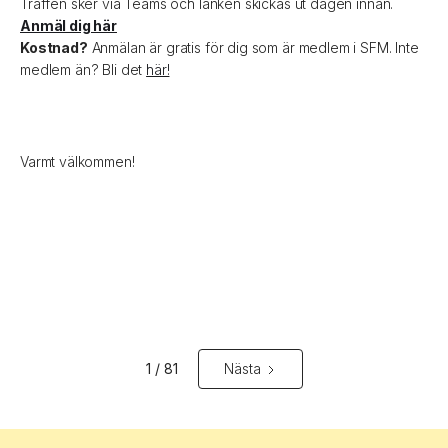
Träffen sker via Teams och länken skickas ut dagen innan.
Anmäl dig här
Kostnad?
Anmälan är gratis för dig som är medlem i SFM. Inte
medlem än? Bli det
här!
Varmt välkommen!
1 / 81
Nästa