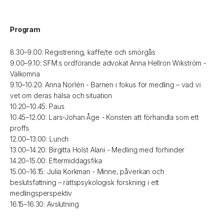
Program
8.30–9.00: Registrering, kaffe/te och smörgås
9.00–9.10: SFM:s ordförande advokat Anna Hellron Wikström -
Välkomna
9.10–10.20: Anna Norlén - Barnen i fokus för medling – vad vi
vet om deras hälsa och situation
10.20–10.45: Paus
10.45–12.00: Lars-Johan Åge - Konsten att förhandla som ett
proffs
12.00–13.00: Lunch
13.00–14.20: Birgitta Holst Alani - Medling med förhinder
14.20–15.00: Eftermiddagsfika
15.00–16.15: Julia Korkman - Minne, påverkan och
beslutsfattning – rättspsykologisk forskning i ett
medlingsperspektiv
16.15–16.30: Avslutning