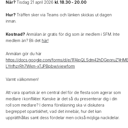
När?
Tisdag 21 april 2026
kl. 18.30 - 20.00
Hur?
Träffen sker via Teams och länken skickas ut dagen
innan.
Kostnad?
Anmälan är gratis för dig som är medlem i SFM. Inte
medlem än? Bli det
här!
Anmälan gör du här
https://docs.google.com/forms/d/e/1FAIpQLSdm42hDGeqruZ1jHM
LYnfhzrRh7Wkm-xTJPBpbw/viewform
Varmt välkommen!
Att vara opartisk är en central del för de flesta som agerar som
medlare i konflikter. Kanske är det så du presenterar dig i din
roll som medlare? I denna föreläsning ska vi diskutera
begreppet opartiskhet, vad det innebär, hur det kan
upprätthållas samt dess fördelar men också möjliga nackdelar.