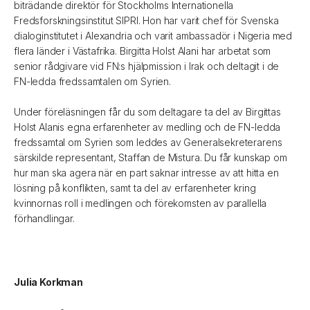
biträdande direktör för Stockholms Internationella
Fredsforskningsinstitut SIPRI. Hon har varit chef för Svenska
dialoginstitutet i Alexandria och varit ambassadör i Nigeria med
flera länder i Västafrika. Birgitta Holst Alani har arbetat som
senior rådgivare vid FN:s hjälpmission i Irak och deltagit i de
FN-ledda fredssamtalen om Syrien.
Under föreläsningen får du som deltagare ta del av Birgittas
Holst Alanis egna erfarenheter av medling och de FN-ledda
fredssamtal om Syrien som leddes av Generalsekreterarens
särskilde representant, Staffan de Mistura. Du får kunskap om
hur man ska agera när en part saknar intresse av att hitta en
lösning på konflikten, samt ta del av erfarenheter kring
kvinnornas roll i medlingen och förekomsten av parallella
förhandlingar.
Julia Korkman