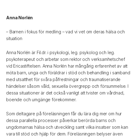
Anna Norlén
– Barnen i fokus för medling – vad vi vet om deras hälsa och
situation
Anna Norlén är Fil.dr. i psykologi, leg. psykolog och leg.
psykoterapeut och arbetar som rektor och verksamhetschef
vid Ericastiftelsen. Anna Norlén har mångårig erfarenhet av att
möta barn, unga och föräldrar i stöd och behandling i samband
med utsatthet för svåra påfrestningar och traumatiserande
händelser såsom våld, sexuella övergrepp och försummelse. I
dessa situationer är det också vanligt att tvister om vårdnad,
boende och umgänge förekommer.
Som deltagare på föreläsningen får du lära dig mer om hur
dessa parallella processer påverkar berörda barns och
ungdomarnas hälsa och utveckling samt vilka insatser som kan
vara till stöd och hjälp för dem. Föreläsningen belyser även