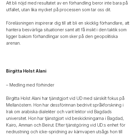
Att bli nöjd med resultatet av en förhandling beror inte bara på
utfallet, utan lika mycket på processen som tar oss dit.
Föreläsningen inspirerar dig till att bli en skicklig förhandlare, att
hantera besvärliga situationer samt att få insikt i den taktik som
ligger bakom förhandlingar som sker på den geopolitiska
arenan.
Birgitta Holst Alani
– Medling med förhinder
Birgitta Holst Alani har tjänstgjort vid UD med särskilt fokus på
Mellanöstern. Hon har dessförinnan bedrivit språkforskning i
Irak om arabiska dialekter och varit lektor vid Bagdads
universitet. Hon har tjänstgjort vid beskickningarna i Bagdad,
Kairo, Amman och Beirut. Efter tjänstgöring vid UD:s enhet för
nedrustning och icke-spridning av kärnvapen utsågs hon till