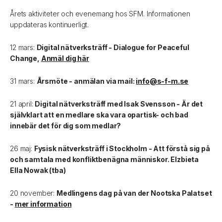
Årets aktiviteter och evenemang hos SFM. Informationen
uppdateras kontinuerligt.
12 mars:
Digital nätverksträff - Dialogue for Peaceful
Change,
Anmäl dig här
31 mars:
Årsmöte - anmälan via mail:
info@s-f-m.se
21 april:
Digital nätverksträff med Isak Svensson - Är det
självklart att en medlare ska vara opartisk- och bad
innebär det för dig som medlar?
26 maj:
Fysisk nätverksträff i Stockholm - Att förstå sig på
och samtala med konfliktbenägna människor. Elzbieta
Ella Nowak (tba)
20 november:
Medlingens dag på van der Nootska Palatset
-
mer information