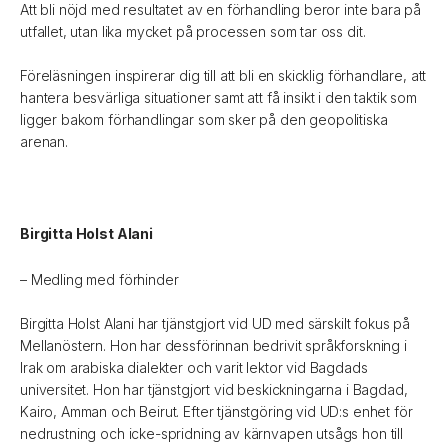
Att bli nöjd med resultatet av en förhandling beror inte bara på
utfallet, utan lika mycket på processen som tar oss dit.
Föreläsningen inspirerar dig till att bli en skicklig förhandlare, att
hantera besvärliga situationer samt att få insikt i den taktik som
ligger bakom förhandlingar som sker på den geopolitiska
arenan.
Birgitta Holst Alani
– Medling med förhinder
Birgitta Holst Alani har tjänstgjort vid UD med särskilt fokus på
Mellanöstern. Hon har dessförinnan bedrivit språkforskning i
Irak om arabiska dialekter och varit lektor vid Bagdads
universitet. Hon har tjänstgjort vid beskickningarna i Bagdad,
Kairo, Amman och Beirut. Efter tjänstgöring vid UD:s enhet för
nedrustning och icke-spridning av kärnvapen utsågs hon till