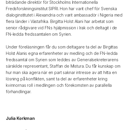
biträdande direktör för Stockholms Internationella
Fredsforskningsinstitut SIPRI. Hon har varit chef för Svenska
dialoginstitutet i Alexandria och varit ambassadör i Nigeria med
flera länder i Västafrika. Birgitta Holst Alani har arbetat som
senior rådgivare vid FN:s hjälpmission i Irak och deltagit i de
FN-ledda fredssamtalen om Syrien.
Under föreläsningen får du som deltagare ta del av Birgittas
Holst Alanis egna erfarenheter av medling och de FN-ledda
fredssamtal om Syrien som leddes av Generalsekreterarens
särskilde representant, Staffan de Mistura. Du får kunskap om
hur man ska agera när en part saknar intresse av att hitta en
lösning på konflikten, samt ta del av erfarenheter kring
kvinnornas roll i medlingen och förekomsten av parallella
förhandlingar.
Julia Korkman