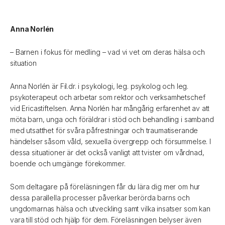
Anna Norlén
– Barnen i fokus för medling – vad vi vet om deras hälsa och
situation
Anna Norlén är Fil.dr. i psykologi, leg. psykolog och leg.
psykoterapeut och arbetar som rektor och verksamhetschef
vid Ericastiftelsen. Anna Norlén har mångårig erfarenhet av att
möta barn, unga och föräldrar i stöd och behandling i samband
med utsatthet för svåra påfrestningar och traumatiserande
händelser såsom våld, sexuella övergrepp och försummelse. I
dessa situationer är det också vanligt att tvister om vårdnad,
boende och umgänge förekommer.
Som deltagare på föreläsningen får du lära dig mer om hur
dessa parallella processer påverkar berörda barns och
ungdomarnas hälsa och utveckling samt vilka insatser som kan
vara till stöd och hjälp för dem. Föreläsningen belyser även