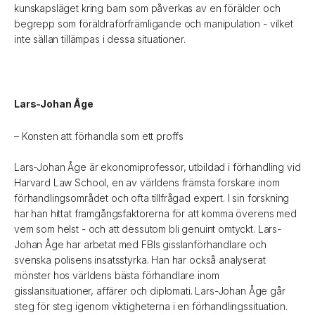
kunskapsläget kring barn som påverkas av en förälder och
begrepp som föräldraförfrämligande och manipulation - vilket
inte sällan tillämpas i dessa situationer.
Lars-Johan Åge
– Konsten att förhandla som ett proffs
Lars-Johan Åge är ekonomiprofessor, utbildad i förhandling vid
Harvard Law School, en av världens främsta forskare inom
förhandlingsområdet och ofta tillfrågad expert. I sin forskning
har han hittat framgångsfaktorerna för att komma överens med
vem som helst - och att dessutom bli genuint omtyckt. Lars-
Johan Åge har arbetat med FBIs gisslanförhandlare och
svenska polisens insatsstyrka. Han har också analyserat
mönster hos världens bästa förhandlare inom
gisslansituationer, affärer och diplomati. Lars-Johan Åge går
steg för steg igenom viktigheterna i en förhandlingssituation.