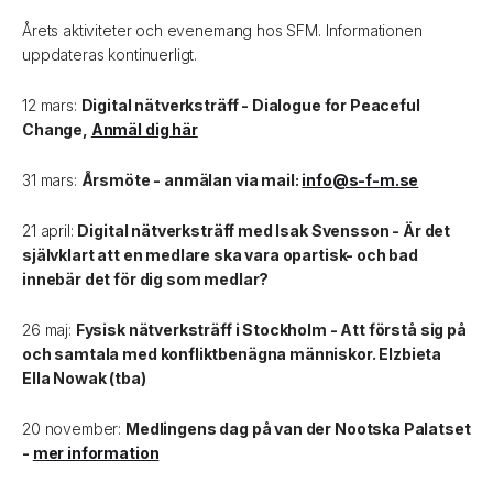
Årets aktiviteter och evenemang hos SFM. Informationen
uppdateras kontinuerligt.
12 mars:
Digital nätverksträff - Dialogue for Peaceful
Change,
Anmäl dig här
31 mars:
Årsmöte - anmälan via mail:
info@s-f-m.se
21 april:
Digital nätverksträff med Isak Svensson - Är det
självklart att en medlare ska vara opartisk- och bad
innebär det för dig som medlar?
26 maj:
Fysisk nätverksträff i Stockholm - Att förstå sig på
och samtala med konfliktbenägna människor. Elzbieta
Ella Nowak (tba)
20 november:
Medlingens dag på van der Nootska Palatset
-
mer information