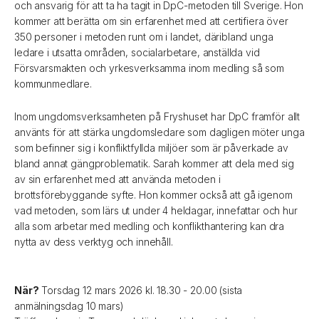
och ansvarig för att ta ha tagit in DpC-metoden till Sverige. Hon
kommer att berätta om sin erfarenhet med att certifiera över
350 personer i metoden runt om i landet, däribland unga
ledare i utsatta områden, socialarbetare, anställda vid
Försvarsmakten och yrkesverksamma inom medling så som
kommunmedlare.
Inom ungdomsverksamheten på Fryshuset har DpC framför allt
använts för att stärka ungdomsledare som dagligen möter unga
som befinner sig i konfliktfyllda miljöer som är påverkade av
bland annat gängproblematik. Sarah kommer att dela med sig
av sin erfarenhet med att använda metoden i
brottsförebyggande syfte. Hon kommer också att gå igenom
vad metoden, som lärs ut under 4 heldagar, innefattar och hur
alla som arbetar med medling och konflikthantering kan dra
nytta av dess verktyg och innehåll.
När?
Torsdag 12 mars 2026 kl. 18.30 - 20.00 (sista
anmälningsdag 10 mars)