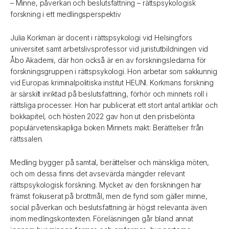
– Minne, påverkan och beslutsfattning – rättspsykologisk
forskning i ett medlingsperspektiv
Julia Korkman är docent i rättspsykologi vid Helsingfors
universitet samt arbetslivsprofessor vid juristutbildningen vid
Åbo Akademi, där hon också är en av forskningsledarna för
forskningsgruppen i rättspsykologi. Hon arbetar som sakkunnig
vid Europas kriminalpolitiska institut HEUNI. Korkmans forskning
är särskilt inriktad på beslutsfattning, förhör och minnets roll i
rättsliga processer. Hon har publicerat ett stort antal artiklar och
bokkapitel, och hösten 2022 gav hon ut den prisbelönta
populärvetenskapliga boken Minnets makt: Berättelser från
rättssalen.
Medling bygger på samtal, berättelser och mänskliga möten,
och om dessa finns det avsevärda mängder relevant
rättspsykologisk forskning. Mycket av den forskningen har
främst fokuserat på brottmål, men de fynd som gäller minne,
social påverkan och beslutsfattning är högst relevanta även
inom medlingskontexten. Föreläsningen går bland annat