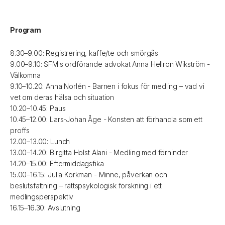
Program
8.30–9.00: Registrering, kaffe/te och smörgås
9.00–9.10: SFM:s ordförande advokat Anna Hellron Wikström -
Välkomna
9.10–10.20: Anna Norlén - Barnen i fokus för medling – vad vi
vet om deras hälsa och situation
10.20–10.45: Paus
10.45–12.00: Lars-Johan Åge - Konsten att förhandla som ett
proffs
12.00–13.00: Lunch
13.00–14.20: Birgitta Holst Alani - Medling med förhinder
14.20–15.00: Eftermiddagsfika
15.00–16.15: Julia Korkman - Minne, påverkan och
beslutsfattning – rättspsykologisk forskning i ett
medlingsperspektiv
16.15–16.30: Avslutning