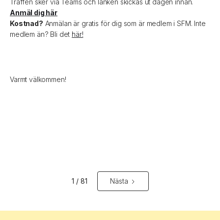
Träffen sker via Teams och länken skickas ut dagen innan.
Anmäl dig här
Kostnad?
Anmälan är gratis för dig som är medlem i SFM. Inte
medlem än? Bli det
här!
Varmt välkommen!
1 / 81
Nästa