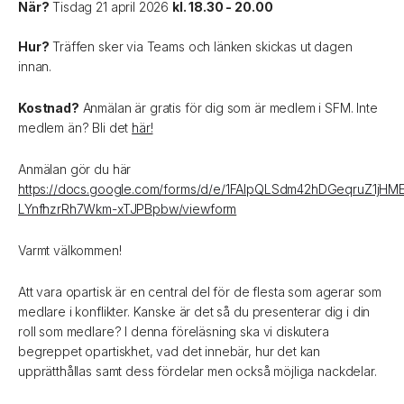
När?
Tisdag 21 april 2026
kl. 18.30 - 20.00
Hur?
Träffen sker via Teams och länken skickas ut dagen
innan.
Kostnad?
Anmälan är gratis för dig som är medlem i SFM. Inte
medlem än? Bli det
här!
Anmälan gör du här
https://docs.google.com/forms/d/e/1FAIpQLSdm42hDGeqruZ1jHM
LYnfhzrRh7Wkm-xTJPBpbw/viewform
Varmt välkommen!
Att vara opartisk är en central del för de flesta som agerar som
medlare i konflikter. Kanske är det så du presenterar dig i din
roll som medlare? I denna föreläsning ska vi diskutera
begreppet opartiskhet, vad det innebär, hur det kan
upprätthållas samt dess fördelar men också möjliga nackdelar.