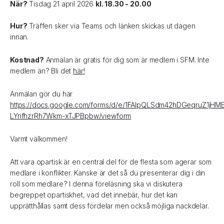
När?
Tisdag 21 april 2026
kl. 18.30 - 20.00
Hur?
Träffen sker via Teams och länken skickas ut dagen
innan.
Kostnad?
Anmälan är gratis för dig som är medlem i SFM. Inte
medlem än? Bli det
här!
Anmälan gör du här
https://docs.google.com/forms/d/e/1FAIpQLSdm42hDGeqruZ1jHM
LYnfhzrRh7Wkm-xTJPBpbw/viewform
Varmt välkommen!
Att vara opartisk är en central del för de flesta som agerar som
medlare i konflikter. Kanske är det så du presenterar dig i din
roll som medlare? I denna föreläsning ska vi diskutera
begreppet opartiskhet, vad det innebär, hur det kan
upprätthållas samt dess fördelar men också möjliga nackdelar.