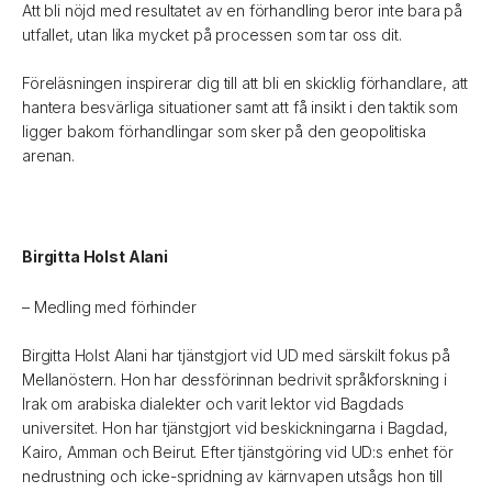
Att bli nöjd med resultatet av en förhandling beror inte bara på
utfallet, utan lika mycket på processen som tar oss dit.
Föreläsningen inspirerar dig till att bli en skicklig förhandlare, att
hantera besvärliga situationer samt att få insikt i den taktik som
ligger bakom förhandlingar som sker på den geopolitiska
arenan.
Birgitta Holst Alani
– Medling med förhinder
Birgitta Holst Alani har tjänstgjort vid UD med särskilt fokus på
Mellanöstern. Hon har dessförinnan bedrivit språkforskning i
Irak om arabiska dialekter och varit lektor vid Bagdads
universitet. Hon har tjänstgjort vid beskickningarna i Bagdad,
Kairo, Amman och Beirut. Efter tjänstgöring vid UD:s enhet för
nedrustning och icke-spridning av kärnvapen utsågs hon till