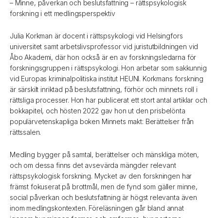
– Minne, påverkan och beslutsfattning – rättspsykologisk
forskning i ett medlingsperspektiv
Julia Korkman är docent i rättspsykologi vid Helsingfors
universitet samt arbetslivsprofessor vid juristutbildningen vid
Åbo Akademi, där hon också är en av forskningsledarna för
forskningsgruppen i rättspsykologi. Hon arbetar som sakkunnig
vid Europas kriminalpolitiska institut HEUNI. Korkmans forskning
är särskilt inriktad på beslutsfattning, förhör och minnets roll i
rättsliga processer. Hon har publicerat ett stort antal artiklar och
bokkapitel, och hösten 2022 gav hon ut den prisbelönta
populärvetenskapliga boken Minnets makt: Berättelser från
rättssalen.
Medling bygger på samtal, berättelser och mänskliga möten,
och om dessa finns det avsevärda mängder relevant
rättspsykologisk forskning. Mycket av den forskningen har
främst fokuserat på brottmål, men de fynd som gäller minne,
social påverkan och beslutsfattning är högst relevanta även
inom medlingskontexten. Föreläsningen går bland annat