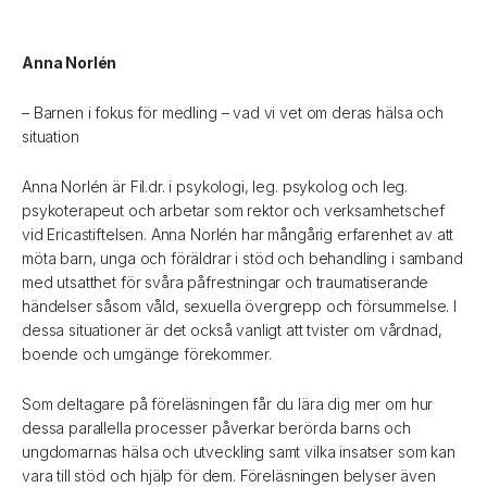
Anna Norlén
– Barnen i fokus för medling – vad vi vet om deras hälsa och
situation
Anna Norlén är Fil.dr. i psykologi, leg. psykolog och leg.
psykoterapeut och arbetar som rektor och verksamhetschef
vid Ericastiftelsen. Anna Norlén har mångårig erfarenhet av att
möta barn, unga och föräldrar i stöd och behandling i samband
med utsatthet för svåra påfrestningar och traumatiserande
händelser såsom våld, sexuella övergrepp och försummelse. I
dessa situationer är det också vanligt att tvister om vårdnad,
boende och umgänge förekommer.
Som deltagare på föreläsningen får du lära dig mer om hur
dessa parallella processer påverkar berörda barns och
ungdomarnas hälsa och utveckling samt vilka insatser som kan
vara till stöd och hjälp för dem. Föreläsningen belyser även