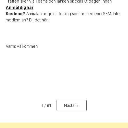
Träffen sker via Teams och länken skickas ut dagen innan.
Anmäl dig här
Kostnad?
Anmälan är gratis för dig som är medlem i SFM. Inte
medlem än? Bli det
här!
Varmt välkommen!
1 / 81
Nästa