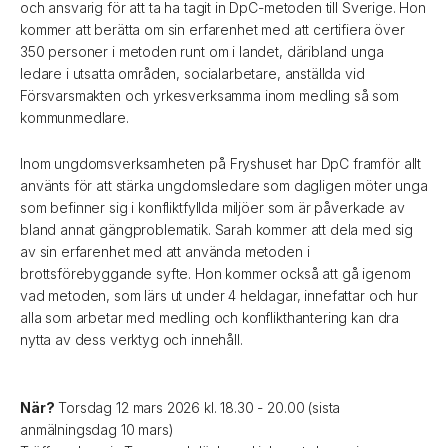
och ansvarig för att ta ha tagit in DpC-metoden till Sverige. Hon
kommer att berätta om sin erfarenhet med att certifiera över
350 personer i metoden runt om i landet, däribland unga
ledare i utsatta områden, socialarbetare, anställda vid
Försvarsmakten och yrkesverksamma inom medling så som
kommunmedlare.
Inom ungdomsverksamheten på Fryshuset har DpC framför allt
använts för att stärka ungdomsledare som dagligen möter unga
som befinner sig i konfliktfyllda miljöer som är påverkade av
bland annat gängproblematik. Sarah kommer att dela med sig
av sin erfarenhet med att använda metoden i
brottsförebyggande syfte. Hon kommer också att gå igenom
vad metoden, som lärs ut under 4 heldagar, innefattar och hur
alla som arbetar med medling och konflikthantering kan dra
nytta av dess verktyg och innehåll.
När?
Torsdag 12 mars 2026 kl. 18.30 - 20.00 (sista
anmälningsdag 10 mars)