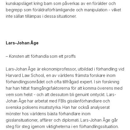
kunskapsläget kring barn som påverkas av en förälder och
begrepp som föräldraförfrämligande och manipulation - vilket
inte sällan tillämpas i dessa situationer.
Lars-Johan Åge
– Konsten att förhandla som ett proffs
Lars-Johan Åge är ekonomiprofessor, utbildad i förhandling vid
Harvard Law School, en av världens främsta forskare inom
förhandlingsområdet och ofta tillfrågad expert. I sin forskning
har han hittat framgångsfaktorerna för att komma överens med
vem som helst - och att dessutom bli genuint omtyckt. Lars-
Johan Åge har arbetat med FBIs gisslanförhandlare och
svenska polisens insatsstyrka. Han har också analyserat
mönster hos världens bästa förhandlare inom
gisslansituationer, affärer och diplomati. Lars-Johan Åge går
steg för steg igenom viktigheterna i en förhandlingssituation.