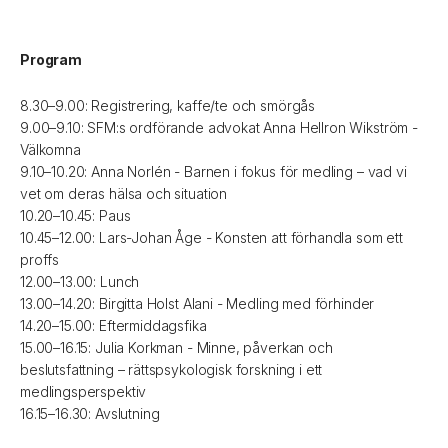
Program
8.30–9.00: Registrering, kaffe/te och smörgås
9.00–9.10: SFM:s ordförande advokat Anna Hellron Wikström -
Välkomna
9.10–10.20: Anna Norlén - Barnen i fokus för medling – vad vi
vet om deras hälsa och situation
10.20–10.45: Paus
10.45–12.00: Lars-Johan Åge - Konsten att förhandla som ett
proffs
12.00–13.00: Lunch
13.00–14.20: Birgitta Holst Alani - Medling med förhinder
14.20–15.00: Eftermiddagsfika
15.00–16.15: Julia Korkman - Minne, påverkan och
beslutsfattning – rättspsykologisk forskning i ett
medlingsperspektiv
16.15–16.30: Avslutning