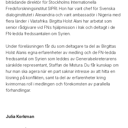
biträdande direktör för Stockholms Internationella
Fredsforskningsinstitut SIPRI. Hon har varit chef för Svenska
dialoginstitutet i Alexandria och varit ambassadör i Nigeria med
flera länder i Västafrika. Birgitta Holst Alani har arbetat som
senior rådgivare vid FN:s hjälpmission i Irak och deltagit i de
FN-ledda fredssamtalen om Syrien.
Under föreläsningen får du som deltagare ta del av Birgittas
Holst Alanis egna erfarenheter av medling och de FN-ledda
fredssamtal om Syrien som leddes av Generalsekreterarens
särskilde representant, Staffan de Mistura. Du får kunskap om
hur man ska agera när en part saknar intresse av att hitta en
lösning på konflikten, samt ta del av erfarenheter kring
kvinnornas roll i medlingen och förekomsten av parallella
förhandlingar.
Julia Korkman