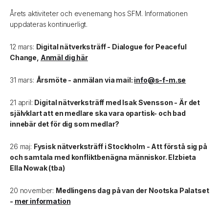
Årets aktiviteter och evenemang hos SFM. Informationen
uppdateras kontinuerligt.
12 mars:
Digital nätverksträff - Dialogue for Peaceful
Change,
Anmäl dig här
31 mars:
Årsmöte - anmälan via mail:
info@s-f-m.se
21 april:
Digital nätverksträff med Isak Svensson - Är det
självklart att en medlare ska vara opartisk- och bad
innebär det för dig som medlar?
26 maj:
Fysisk nätverksträff i Stockholm - Att förstå sig på
och samtala med konfliktbenägna människor. Elzbieta
Ella Nowak (tba)
20 november:
Medlingens dag på van der Nootska Palatset
-
mer information