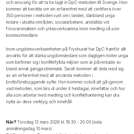
och ansvarig för att ta ha tagit in DpC-metoden till Sverige. Hon
kommer att berätta om sin erfarenhet med att certifiera över
350 personer i metoden runt om i landet, däribland unga
ledare i utsatta områden, socialarbetare, anställda vid
Försvarsmakten och yrkesverksamma inom medling så som
kommunmedlare.
Inom ungdomsverksamheten på Fryshuset har DpC framför allt
använts för att stärka ungdomsledare som dagligen möter unga
som befinner sig i konfliktfyllda miljöer som är påverkade av
bland annat gängproblematik. Sarah kommer att dela med sig
av sin erfarenhet med att använda metoden i
brottsförebyggande syfte. Hon kommer också att gå igenom
vad metoden, som lärs ut under 4 heldagar, innefattar och hur
alla som arbetar med medling och konflikthantering kan dra
nytta av dess verktyg och innehåll.
När?
Torsdag 12 mars 2026 kl. 18.30 - 20.00 (sista
anmälningsdag 10 mars)