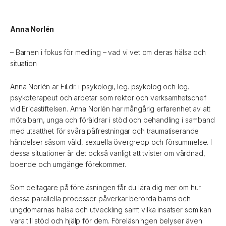
Anna Norlén
– Barnen i fokus för medling – vad vi vet om deras hälsa och
situation
Anna Norlén är Fil.dr. i psykologi, leg. psykolog och leg.
psykoterapeut och arbetar som rektor och verksamhetschef
vid Ericastiftelsen. Anna Norlén har mångårig erfarenhet av att
möta barn, unga och föräldrar i stöd och behandling i samband
med utsatthet för svåra påfrestningar och traumatiserande
händelser såsom våld, sexuella övergrepp och försummelse. I
dessa situationer är det också vanligt att tvister om vårdnad,
boende och umgänge förekommer.
Som deltagare på föreläsningen får du lära dig mer om hur
dessa parallella processer påverkar berörda barns och
ungdomarnas hälsa och utveckling samt vilka insatser som kan
vara till stöd och hjälp för dem. Föreläsningen belyser även