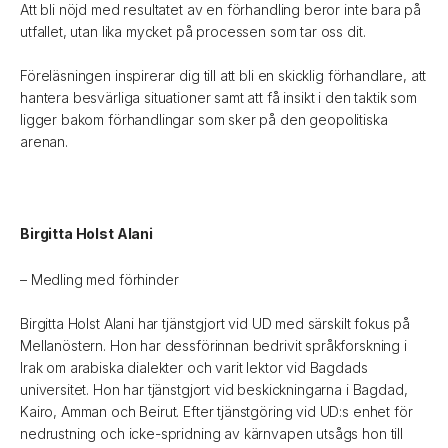
Att bli nöjd med resultatet av en förhandling beror inte bara på
utfallet, utan lika mycket på processen som tar oss dit.
Föreläsningen inspirerar dig till att bli en skicklig förhandlare, att
hantera besvärliga situationer samt att få insikt i den taktik som
ligger bakom förhandlingar som sker på den geopolitiska
arenan.
Birgitta Holst Alani
– Medling med förhinder
Birgitta Holst Alani har tjänstgjort vid UD med särskilt fokus på
Mellanöstern. Hon har dessförinnan bedrivit språkforskning i
Irak om arabiska dialekter och varit lektor vid Bagdads
universitet. Hon har tjänstgjort vid beskickningarna i Bagdad,
Kairo, Amman och Beirut. Efter tjänstgöring vid UD:s enhet för
nedrustning och icke-spridning av kärnvapen utsågs hon till