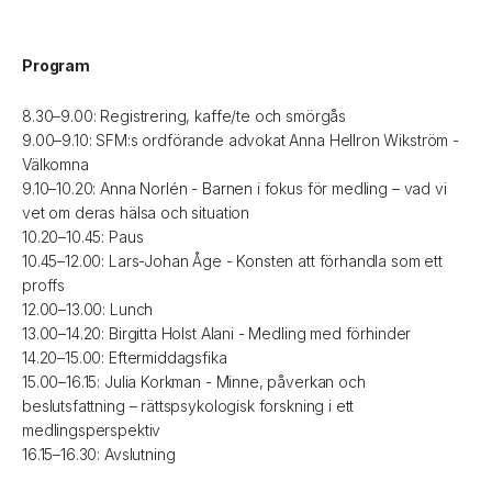
Program
8.30–9.00: Registrering, kaffe/te och smörgås
9.00–9.10: SFM:s ordförande advokat Anna Hellron Wikström -
Välkomna
9.10–10.20: Anna Norlén - Barnen i fokus för medling – vad vi
vet om deras hälsa och situation
10.20–10.45: Paus
10.45–12.00: Lars-Johan Åge - Konsten att förhandla som ett
proffs
12.00–13.00: Lunch
13.00–14.20: Birgitta Holst Alani - Medling med förhinder
14.20–15.00: Eftermiddagsfika
15.00–16.15: Julia Korkman - Minne, påverkan och
beslutsfattning – rättspsykologisk forskning i ett
medlingsperspektiv
16.15–16.30: Avslutning