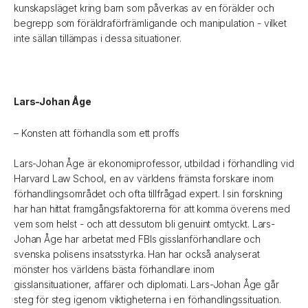
kunskapsläget kring barn som påverkas av en förälder och
begrepp som föräldraförfrämligande och manipulation - vilket
inte sällan tillämpas i dessa situationer.
Lars-Johan Åge
– Konsten att förhandla som ett proffs
Lars-Johan Åge är ekonomiprofessor, utbildad i förhandling vid
Harvard Law School, en av världens främsta forskare inom
förhandlingsområdet och ofta tillfrågad expert. I sin forskning
har han hittat framgångsfaktorerna för att komma överens med
vem som helst - och att dessutom bli genuint omtyckt. Lars-
Johan Åge har arbetat med FBIs gisslanförhandlare och
svenska polisens insatsstyrka. Han har också analyserat
mönster hos världens bästa förhandlare inom
gisslansituationer, affärer och diplomati. Lars-Johan Åge går
steg för steg igenom viktigheterna i en förhandlingssituation.