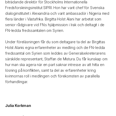
biträdande direktör för Stockholms Internationella
Fredsforskningsinstitut SIPRI. Hon har varit chef för Svenska
dialoginstitutet i Alexandria och varit ambassadör i Nigeria med
flera länder i Västafrika. Birgitta Holst Alani har arbetat som
senior rådgivare vid FN:s hjälpmission i Irak och deltagit i de
FN-ledda fredssamtalen om Syrien.
Under föreläsningen får du som deltagare ta del av Birgittas
Holst Alanis egna erfarenheter av medling och de FN-ledda
fredssamtal om Syrien som leddes av Generalsekreterarens
särskilde representant, Staffan de Mistura. Du får kunskap om
hur man ska agera när en part saknar intresse av att hitta en
lösning på konflikten, samt ta del av erfarenheter kring
kvinnornas roll i medlingen och förekomsten av parallella
förhandlingar.
Julia Korkman