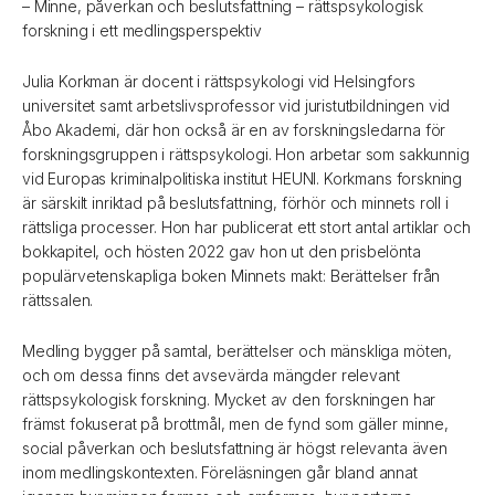
– Minne, påverkan och beslutsfattning – rättspsykologisk
forskning i ett medlingsperspektiv
Julia Korkman är docent i rättspsykologi vid Helsingfors
universitet samt arbetslivsprofessor vid juristutbildningen vid
Åbo Akademi, där hon också är en av forskningsledarna för
forskningsgruppen i rättspsykologi. Hon arbetar som sakkunnig
vid Europas kriminalpolitiska institut HEUNI. Korkmans forskning
är särskilt inriktad på beslutsfattning, förhör och minnets roll i
rättsliga processer. Hon har publicerat ett stort antal artiklar och
bokkapitel, och hösten 2022 gav hon ut den prisbelönta
populärvetenskapliga boken Minnets makt: Berättelser från
rättssalen.
Medling bygger på samtal, berättelser och mänskliga möten,
och om dessa finns det avsevärda mängder relevant
rättspsykologisk forskning. Mycket av den forskningen har
främst fokuserat på brottmål, men de fynd som gäller minne,
social påverkan och beslutsfattning är högst relevanta även
inom medlingskontexten. Föreläsningen går bland annat