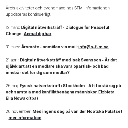
Årets aktiviteter och evenemang hos SFM. Informationen
uppdateras kontinuerligt.
12 mars:
Digital nätverksträff - Dialogue for Peaceful
Change,
Anmäl dig här
31 mars:
Årsmöte - anmälan via mail:
info@s-f-m.se
21 april:
Digital nätverksträff med Isak Svensson - Är det
självklart att en medlare ska vara opartisk- och bad
innebär det för dig som medlar?
26 maj:
Fysisk nätverksträff i Stockholm - Att förstå sig på
och samtala med konfliktbenägna människor. Elzbieta
Ella Nowak (tba)
20 november:
Medlingens dag på van der Nootska Palatset
-
mer information