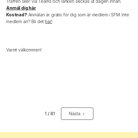
Träffen sker via Teams och länken skickas ut dagen innan.
Anmäl dig här
Kostnad?
Anmälan är gratis för dig som är medlem i SFM. Inte
medlem än? Bli det
här!
Varmt välkommen!
1 / 81
Nästa