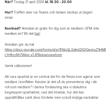
När?
Tisdag 21 april 2026
kl. 18.30 - 20.00
Hur?
Träffen sker via Teams och länken skickas ut dagen
innan.
Kostnad?
Anmälan är gratis för dig som är medlem i SFM. Inte
medlem än? Bli det
här!
Anmälan gör du här
https://docs.google.com/forms/d/e/1FAIpQLSdm42hDGeqruZ1jHM
LYnfhzrRh7Wkm-xTJPBpbw/viewform
Varmt välkommen!
Att vara opartisk är en central del för de flesta som agerar som
medlare i konflikter. Kanske är det så du presenterar dig i din
roll som medlare? I denna föreläsning ska vi diskutera
begreppet opartiskhet, vad det innebär, hur det kan
upprätthållas samt dess fördelar men också möjliga nackdelar.