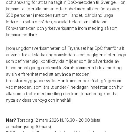
och ansvarig för att ta ha tagit in DpC-metoden till Sverige. Hon
kommer att berätta om sin erfarenhet med att certifiera över
350 personer i metoden runt om i landet, däribland unga
ledare i utsatta områden, socialarbetare, anställda vid
Försvarsmakten och yrkesverksamma inom medling så som
kommunmedlare.
Inom ungdomsverksamheten på Fryshuset har DpC framför allt
använts för att stärka ungdomsledare som dagligen möter unga
som befinner sig i konfliktfyllda miljöer som är påverkade av
bland annat gängproblematik. Sarah kommer att dela med sig
av sin erfarenhet med att använda metoden i
brottsförebyggande syfte. Hon kommer också att gå igenom
vad metoden, som lärs ut under 4 heldagar, innefattar och hur
alla som arbetar med medling och konflikthantering kan dra
nytta av dess verktyg och innehåll.
När?
Torsdag 12 mars 2026 kl. 18.30 - 20.00 (sista
anmälningsdag 10 mars)