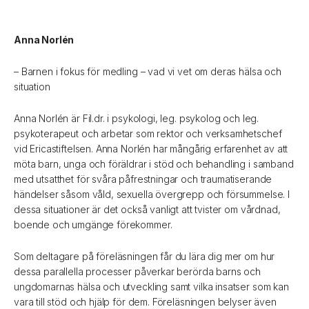
Anna Norlén
– Barnen i fokus för medling – vad vi vet om deras hälsa och
situation
Anna Norlén är Fil.dr. i psykologi, leg. psykolog och leg.
psykoterapeut och arbetar som rektor och verksamhetschef
vid Ericastiftelsen. Anna Norlén har mångårig erfarenhet av att
möta barn, unga och föräldrar i stöd och behandling i samband
med utsatthet för svåra påfrestningar och traumatiserande
händelser såsom våld, sexuella övergrepp och försummelse. I
dessa situationer är det också vanligt att tvister om vårdnad,
boende och umgänge förekommer.
Som deltagare på föreläsningen får du lära dig mer om hur
dessa parallella processer påverkar berörda barns och
ungdomarnas hälsa och utveckling samt vilka insatser som kan
vara till stöd och hjälp för dem. Föreläsningen belyser även