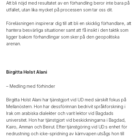
Att bli nöjd med resultatet av en förhandling beror inte bara på
utfallet, utan lika mycket på processen som tar oss dit.
Föreläsningen inspirerar dig till att bli en skicklig förhandlare, att
hantera besvärliga situationer samt att få insikt i den taktik som
ligger bakom förhandlingar som sker på den geopolitiska
arenan.
Birgitta Holst Alani
– Medling med förhinder
Birgitta Holst Alani har tjänstgjort vid UD med särskilt fokus på
Mellanöstern. Hon har dessförinnan bedrivit språkforskning i
Irak om arabiska dialekter och varit lektor vid Bagdads
universitet. Hon har tjänstgjort vid beskickningarna i Bagdad,
Kairo, Amman och Beirut. Efter tjänstgöring vid UD:s enhet för
nedrustning och icke-spridning av kärnvapen utsågs hon till