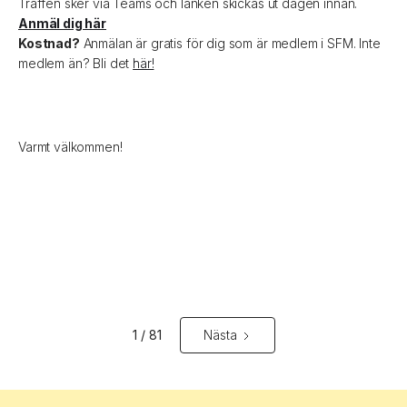
Träffen sker via Teams och länken skickas ut dagen innan.
Anmäl dig här
Kostnad?
Anmälan är gratis för dig som är medlem i SFM. Inte
medlem än? Bli det
här!
Varmt välkommen!
1 / 81
Nästa