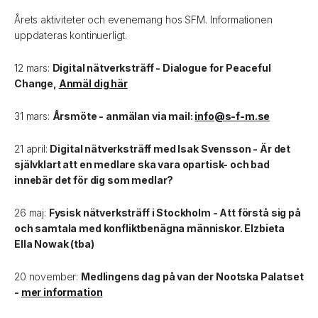
Årets aktiviteter och evenemang hos SFM. Informationen
uppdateras kontinuerligt.
12 mars:
Digital nätverksträff - Dialogue for Peaceful
Change,
Anmäl dig här
31 mars:
Årsmöte - anmälan via mail:
info@s-f-m.se
21 april:
Digital nätverksträff med Isak Svensson - Är det
självklart att en medlare ska vara opartisk- och bad
innebär det för dig som medlar?
26 maj:
Fysisk nätverksträff i Stockholm - Att förstå sig på
och samtala med konfliktbenägna människor. Elzbieta
Ella Nowak (tba)
20 november:
Medlingens dag på van der Nootska Palatset
-
mer information