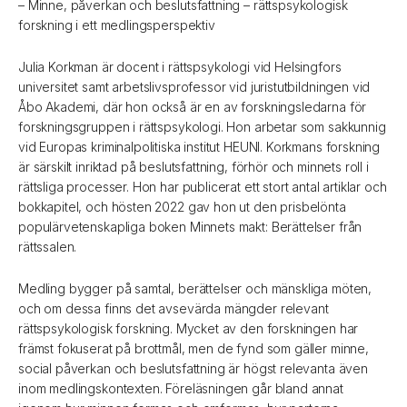
– Minne, påverkan och beslutsfattning – rättspsykologisk
forskning i ett medlingsperspektiv
Julia Korkman är docent i rättspsykologi vid Helsingfors
universitet samt arbetslivsprofessor vid juristutbildningen vid
Åbo Akademi, där hon också är en av forskningsledarna för
forskningsgruppen i rättspsykologi. Hon arbetar som sakkunnig
vid Europas kriminalpolitiska institut HEUNI. Korkmans forskning
är särskilt inriktad på beslutsfattning, förhör och minnets roll i
rättsliga processer. Hon har publicerat ett stort antal artiklar och
bokkapitel, och hösten 2022 gav hon ut den prisbelönta
populärvetenskapliga boken Minnets makt: Berättelser från
rättssalen.
Medling bygger på samtal, berättelser och mänskliga möten,
och om dessa finns det avsevärda mängder relevant
rättspsykologisk forskning. Mycket av den forskningen har
främst fokuserat på brottmål, men de fynd som gäller minne,
social påverkan och beslutsfattning är högst relevanta även
inom medlingskontexten. Föreläsningen går bland annat