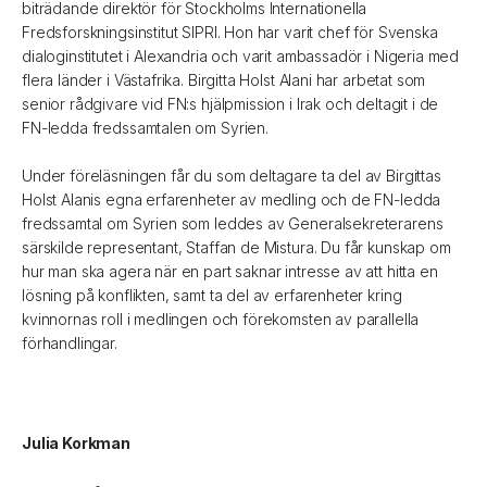
biträdande direktör för Stockholms Internationella
Fredsforskningsinstitut SIPRI. Hon har varit chef för Svenska
dialoginstitutet i Alexandria och varit ambassadör i Nigeria med
flera länder i Västafrika. Birgitta Holst Alani har arbetat som
senior rådgivare vid FN:s hjälpmission i Irak och deltagit i de
FN-ledda fredssamtalen om Syrien.
Under föreläsningen får du som deltagare ta del av Birgittas
Holst Alanis egna erfarenheter av medling och de FN-ledda
fredssamtal om Syrien som leddes av Generalsekreterarens
särskilde representant, Staffan de Mistura. Du får kunskap om
hur man ska agera när en part saknar intresse av att hitta en
lösning på konflikten, samt ta del av erfarenheter kring
kvinnornas roll i medlingen och förekomsten av parallella
förhandlingar.
Julia Korkman