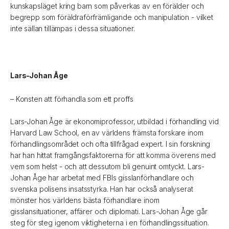
kunskapsläget kring barn som påverkas av en förälder och
begrepp som föräldraförfrämligande och manipulation - vilket
inte sällan tillämpas i dessa situationer.
Lars-Johan Åge
– Konsten att förhandla som ett proffs
Lars-Johan Åge är ekonomiprofessor, utbildad i förhandling vid
Harvard Law School, en av världens främsta forskare inom
förhandlingsområdet och ofta tillfrågad expert. I sin forskning
har han hittat framgångsfaktorerna för att komma överens med
vem som helst - och att dessutom bli genuint omtyckt. Lars-
Johan Åge har arbetat med FBIs gisslanförhandlare och
svenska polisens insatsstyrka. Han har också analyserat
mönster hos världens bästa förhandlare inom
gisslansituationer, affärer och diplomati. Lars-Johan Åge går
steg för steg igenom viktigheterna i en förhandlingssituation.