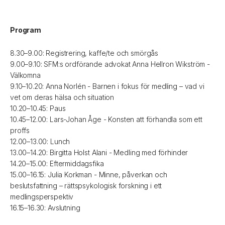
Program
8.30–9.00: Registrering, kaffe/te och smörgås
9.00–9.10: SFM:s ordförande advokat Anna Hellron Wikström -
Välkomna
9.10–10.20: Anna Norlén - Barnen i fokus för medling – vad vi
vet om deras hälsa och situation
10.20–10.45: Paus
10.45–12.00: Lars-Johan Åge - Konsten att förhandla som ett
proffs
12.00–13.00: Lunch
13.00–14.20: Birgitta Holst Alani - Medling med förhinder
14.20–15.00: Eftermiddagsfika
15.00–16.15: Julia Korkman - Minne, påverkan och
beslutsfattning – rättspsykologisk forskning i ett
medlingsperspektiv
16.15–16.30: Avslutning