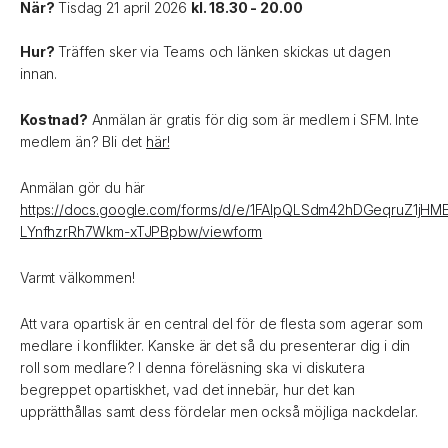
När?
Tisdag 21 april 2026
kl. 18.30 - 20.00
Hur?
Träffen sker via Teams och länken skickas ut dagen
innan.
Kostnad?
Anmälan är gratis för dig som är medlem i SFM. Inte
medlem än? Bli det
här!
Anmälan gör du här
https://docs.google.com/forms/d/e/1FAIpQLSdm42hDGeqruZ1jHM
LYnfhzrRh7Wkm-xTJPBpbw/viewform
Varmt välkommen!
Att vara opartisk är en central del för de flesta som agerar som
medlare i konflikter. Kanske är det så du presenterar dig i din
roll som medlare? I denna föreläsning ska vi diskutera
begreppet opartiskhet, vad det innebär, hur det kan
upprätthållas samt dess fördelar men också möjliga nackdelar.