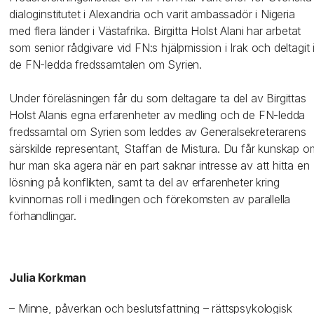
dialoginstitutet i Alexandria och varit ambassadör i Nigeria
med flera länder i Västafrika. Birgitta Holst Alani har arbetat
som senior rådgivare vid FN:s hjälpmission i Irak och deltagit 
de FN-ledda fredssamtalen om Syrien.
Under föreläsningen får du som deltagare ta del av Birgittas
Holst Alanis egna erfarenheter av medling och de FN-ledda
fredssamtal om Syrien som leddes av Generalsekreterarens
särskilde representant, Staffan de Mistura. Du får kunskap o
hur man ska agera när en part saknar intresse av att hitta en
lösning på konflikten, samt ta del av erfarenheter kring
kvinnornas roll i medlingen och förekomsten av parallella
förhandlingar.
Julia Korkman
– Minne, påverkan och beslutsfattning – rättspsykologisk