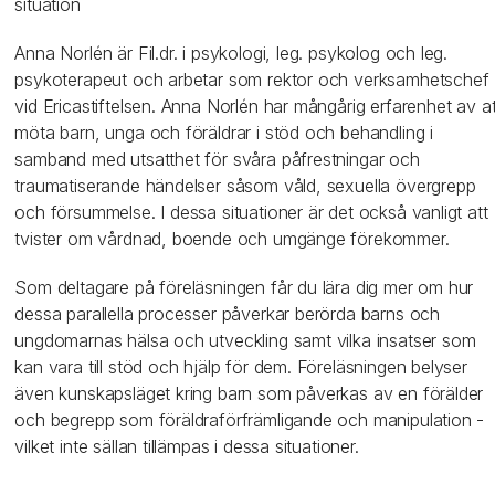
situation
Anna Norlén är Fil.dr. i psykologi, leg. psykolog och leg.
psykoterapeut och arbetar som rektor och verksamhetschef
vid Ericastiftelsen. Anna Norlén har mångårig erfarenhet av at
möta barn, unga och föräldrar i stöd och behandling i
samband med utsatthet för svåra påfrestningar och
traumatiserande händelser såsom våld, sexuella övergrepp
och försummelse. I dessa situationer är det också vanligt att
tvister om vårdnad, boende och umgänge förekommer.
Som deltagare på föreläsningen får du lära dig mer om hur
dessa parallella processer påverkar berörda barns och
ungdomarnas hälsa och utveckling samt vilka insatser som
kan vara till stöd och hjälp för dem. Föreläsningen belyser
även kunskapsläget kring barn som påverkas av en förälder
och begrepp som föräldraförfrämligande och manipulation -
vilket inte sällan tillämpas i dessa situationer.