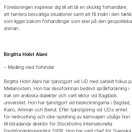
Föreläsningen inspirerar dig till att bli en skicklig förhandlare,
att hantera besvärliga situationer samt att få insikt i den taktik
som ligger bakom förhandlingar som sker på den geopolitiska
arenan.
Birgitta Holst Alani
– Medling med förhinder
Birgitta Holst Alani har tjänstgjort vid UD med särskilt fokus p
Mellanöstern. Hon har dessförinnan bedrivit språkforskning i
Irak om arabiska dialekter och varit lektor vid Bagdads
universitet. Hon har tjänstgjort vid beskickningarna i Bagdad,
Kairo, Amman och Beirut. Efter tjänstgöring vid UD:s enhet
för nedrustning och icke-spridning av kärnvapen utsågs hon
till biträdande direktör för Stockholms Internationella
Fredsforskningsinstitut SIPRI. Hon har varit chef för Svenska