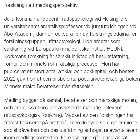
forskning i ett medlingsperspektiv
Julia Korkman är docent i rättspsykologi vid Helsingfors
universitet samt arbetslivsprofessor vid juristutbildningen vid
Åbo Akademi, där hon också är en av forskningsledarna för
forskningsgruppen i rättspsykologi. Hon arbetar som
sakkunnig vid Europas kriminalpolitiska institut HEUNI.
Korkmans forskning är särskilt inriktad på beslutsfattning,
förhör och minnets roll i rättsliga processer. Hon har
publicerat ett stort antal artiklar och bokkapitel, och hösten
2022 gav hon ut den prisbelönta populärvetenskapliga boke
Minnets makt: Berättelser från rättssalen.
Medling bygger på samtal, berättelser och mänskliga möten,
och om dessa finns det avsevärda mängder relevant
rättspsykologisk forskning. Mycket av den forskningen har
främst fokuserat på brottmål, men de fynd som gäller minne,
social påverkan och beslutsfattning är högst relevanta även
inom medlingskontexten. Föreläsningen går bland annat