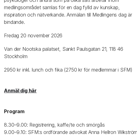
psykologer och andra som på olika sätt arbetar inom
medlingsområdet samlas för en dag fylld av kunskap,
inspiration och nätverkande. Anmälan till Medlingens dag är
bindande.
Fredag 20 november 2026
Van der Nootska palatset, Sankt Paulsgatan 21, 118 46
Stockholm
2950 kr inkl. lunch och fika (2750 kr för medlemmar i SFM)
Anmäl dig här
Program
8.30–9.00: Registrering, kaffe/te och smörgås
9.00–9.10: SFM:s ordförande advokat Anna Hellron Wikströ