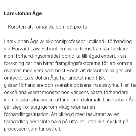
Lars-Johan Åge
– Konsten att förhandla som ett proffs
Lars-Johan Åge är ekonomiprofessor, utbildad i förhandling
vid Harvard Law School, en av världens främsta forskare
inom förhandlingsområdet och ofta tillfrågad expert. I sin
forskning har han hittat framgångsfaktorerna för att komma
överens med vem som helst - och att dessutom bli genuint
omtyckt. Lars-Johan Åge har arbetat med FBIs
gisslanförhandlare och svenska polisens insatsstyrka. Han ha
också analyserat mönster hos världens bästa förhandlare
inom gisslansituationer, affärer och diplomati. Lars-Johan Åg
går steg för steg igenom viktigheterna i en
förhandlingssituation. Att bli nöjd med resultatet av en
förhandling beror inte bara på utfallet, utan lika mycket på
processen som tar oss dit.