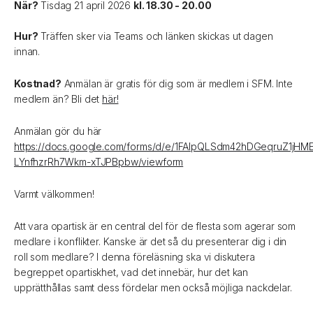
När?
Tisdag 21 april 2026
kl. 18.30 - 20.00
Hur?
Träffen sker via Teams och länken skickas ut dagen
innan.
Kostnad?
Anmälan är gratis för dig som är medlem i SFM. Inte
medlem än? Bli det
här!
Anmälan gör du här
https://docs.google.com/forms/d/e/1FAIpQLSdm42hDGeqruZ1jHM
LYnfhzrRh7Wkm-xTJPBpbw/viewform
Varmt välkommen!
Att vara opartisk är en central del för de flesta som agerar som
medlare i konflikter. Kanske är det så du presenterar dig i din
roll som medlare? I denna föreläsning ska vi diskutera
begreppet opartiskhet, vad det innebär, hur det kan
upprätthållas samt dess fördelar men också möjliga nackdelar.