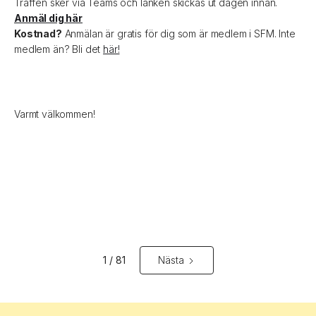
Träffen sker via Teams och länken skickas ut dagen innan.
Anmäl dig här
Kostnad?
Anmälan är gratis för dig som är medlem i SFM. Inte
medlem än? Bli det
här!
Varmt välkommen!
1 / 81
Nästa