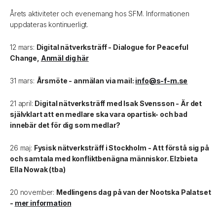
Årets aktiviteter och evenemang hos SFM. Informationen
uppdateras kontinuerligt.
12 mars:
Digital nätverksträff - Dialogue for Peaceful
Change,
Anmäl dig här
31 mars:
Årsmöte - anmälan via mail:
info@s-f-m.se
21 april:
Digital nätverksträff med Isak Svensson - Är det
självklart att en medlare ska vara opartisk- och bad
innebär det för dig som medlar?
26 maj:
Fysisk nätverksträff i Stockholm - Att förstå sig på
och samtala med konfliktbenägna människor. Elzbieta
Ella Nowak (tba)
20 november:
Medlingens dag på van der Nootska Palatset
-
mer information