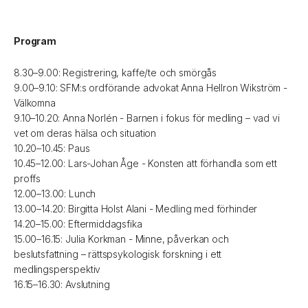
Program
8.30–9.00: Registrering, kaffe/te och smörgås
9.00–9.10: SFM:s ordförande advokat Anna Hellron Wikström -
Välkomna
9.10–10.20: Anna Norlén - Barnen i fokus för medling – vad vi
vet om deras hälsa och situation
10.20–10.45: Paus
10.45–12.00: Lars-Johan Åge - Konsten att förhandla som ett
proffs
12.00–13.00: Lunch
13.00–14.20: Birgitta Holst Alani - Medling med förhinder
14.20–15.00: Eftermiddagsfika
15.00–16.15: Julia Korkman - Minne, påverkan och
beslutsfattning – rättspsykologisk forskning i ett
medlingsperspektiv
16.15–16.30: Avslutning