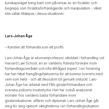
kunskapsläget kring barn som påverkas av en förälder och
begrepp som föräldraförfrämligande och manipulation - vilket
inte sällan tillämpas i dessa situationer.
Lars-Johan Åge
– Konsten att förhandla som ett proffs
Lars-Johan Åge är ekonomiprofessor, utbildad i förhandling vid
Harvard Law School, en av världens främsta forskare inom
förhandlingsområdet och ofta tillfrågad expert. I sin forskning
har han hittat framgångsfaktorerna för att komma överens med
vem som helst - och att dessutom bli genuint omtyckt. Lars-
Johan Åge har arbetat med FBIs gisslanförhandlare och
svenska polisens insatsstyrka. Han har också analyserat
mönster hos världens bästa förhandlare inom
gisslansituationer, affärer och diplomati. Lars-Johan Åge går
steg för steg igenom viktigheterna i en förhandlingssituation.