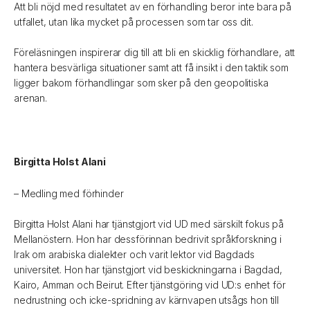
Att bli nöjd med resultatet av en förhandling beror inte bara på
utfallet, utan lika mycket på processen som tar oss dit.
Föreläsningen inspirerar dig till att bli en skicklig förhandlare, att
hantera besvärliga situationer samt att få insikt i den taktik som
ligger bakom förhandlingar som sker på den geopolitiska
arenan.
Birgitta Holst Alani
– Medling med förhinder
Birgitta Holst Alani har tjänstgjort vid UD med särskilt fokus på
Mellanöstern. Hon har dessförinnan bedrivit språkforskning i
Irak om arabiska dialekter och varit lektor vid Bagdads
universitet. Hon har tjänstgjort vid beskickningarna i Bagdad,
Kairo, Amman och Beirut. Efter tjänstgöring vid UD:s enhet för
nedrustning och icke-spridning av kärnvapen utsågs hon till