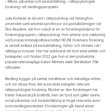
– Minne, påverkan och beslutsfattning – rättspsykologisk
forskning i ett medlingsperspektiv
Julia Korkman är docent i rättspsykologi vid Helsingfors
universitet samt arbetslivsprofessor vid juristutbildningen vid
Åbo Akademi, där hon också är en av forskningsledarna för
forskningsgruppen i rättspsykologi. Hon arbetar som sakkunnig
vid Europas kriminalpolitiska institut HEUNI. Korkmans forskning
är särskilt inriktad på beslutsfattning, förhör och minnets roll i
rättsliga processer. Hon har publicerat ett stort antal artiklar och
bokkapitel, och hösten 2022 gav hon ut den prisbelönta
populärvetenskapliga boken Minnets makt: Berättelser från
rättssalen.
Medling bygger på samtal, berättelser och mänskliga möten,
och om dessa finns det avsevärda mängder relevant
rättspsykologisk forskning. Mycket av den forskningen har
främst fokuserat på brottmål, men de fynd som gäller minne,
social påverkan och beslutsfattning är högst relevanta även
inom medlingskontexten. Föreläsningen går bland annat