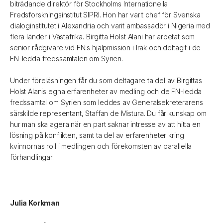
biträdande direktör för Stockholms Internationella
Fredsforskningsinstitut SIPRI. Hon har varit chef för Svenska
dialoginstitutet i Alexandria och varit ambassadör i Nigeria med
flera länder i Västafrika. Birgitta Holst Alani har arbetat som
senior rådgivare vid FN:s hjälpmission i Irak och deltagit i de
FN-ledda fredssamtalen om Syrien.
Under föreläsningen får du som deltagare ta del av Birgittas
Holst Alanis egna erfarenheter av medling och de FN-ledda
fredssamtal om Syrien som leddes av Generalsekreterarens
särskilde representant, Staffan de Mistura. Du får kunskap om
hur man ska agera när en part saknar intresse av att hitta en
lösning på konflikten, samt ta del av erfarenheter kring
kvinnornas roll i medlingen och förekomsten av parallella
förhandlingar.
Julia Korkman