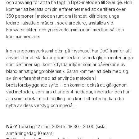
och ansvarig för att ta ha tagit in DpC-metoden till Sverige. Hon
kommer att berätta om sin erfarenhet med att certifiera över
350 personer i metoden runt om i landet, däribland unga
ledare i utsatta områden, socialarbetare, anställda vid
Försvarsmakten och yrkesverksamma inom medling så som
kommunmedlare.
Inom ungdomsverksamheten på Fryshuset har DpC framför allt
använts för att stärka ungdomsledare som dagligen möter unga
som befinner sig i konfliktfyllda miljöer som är påverkade av
bland annat gängproblematik. Sarah kommer att dela med sig
av sin erfarenhet med att använda metoden i
brottsförebyggande syfte. Hon kommer också att gå igenom
vad metoden, som lärs ut under 4 heldagar, innefattar och hur
alla som arbetar med medling och konflikthantering kan dra
nytta av dess verktyg och innehåll.
När?
Torsdag 12 mars 2026 kl. 18.30 - 20.00 (sista
anmälningsdag 10 mars)