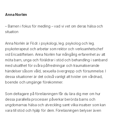
Anna Norlén
– Barnen i fokus för medling – vad vi vet om deras hälsa och
situation
Anna Norlén är Fil.dr. i psykologi, leg. psykolog och leg.
psykoterapeut och arbetar som rektor och verksamhetschef
vid Ericastiftelsen. Anna Norlén har mångårig erfarenhet av att
möta barn, unga och föräldrar i stöd och behandling i samband
med utsatthet för svåra påfrestningar och traumatiserande
händelser såsom våld, sexuella övergrepp och försummelse. I
dessa situationer är det också vanligt att tvister om vårdnad,
boende och umgänge förekommer.
Som deltagare på föreläsningen får du lära dig mer om hur
dessa parallella processer påverkar berörda barns och
ungdomarnas hälsa och utveckling samt vilka insatser som kan
vara till stöd och hjälp för dem. Föreläsningen belyser även