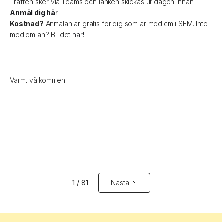
Träffen sker via Teams och länken skickas ut dagen innan.
Anmäl dig här
Kostnad?
Anmälan är gratis för dig som är medlem i SFM. Inte
medlem än? Bli det
här!
Varmt välkommen!
1 / 81
Nästa