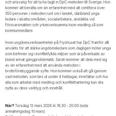
och ansvarig för att ta ha tagit in DpC-metoden till Sverige. Hon
kommer att berätta om sin erfarenhet med att certifiera över
350 personer i metoden runt om i landet, däribland unga
ledare i utsatta områden, socialarbetare, anställda vid
Försvarsmakten och yrkesverksamma inom medling så som
kommunmedlare.
Inom ungdomsverksamheten på Fryshuset har DpC framför allt
använts för att stärka ungdomsledare som dagligen möter unga
som befinner sig i konfliktfyllda miljöer som är påverkade av
bland annat gängproblematik. Sarah kommer att dela med sig
av sin erfarenhet med att använda metoden i
brottsförebyggande syfte. Hon kommer också att gå igenom
vad metoden, som lärs ut under 4 heldagar, innefattar och hur
alla som arbetar med medling och konflikthantering kan dra
nytta av dess verktyg och innehåll.
När?
Torsdag 12 mars 2026 kl. 18.30 - 20.00 (sista
anmälningsdag 10 mars)