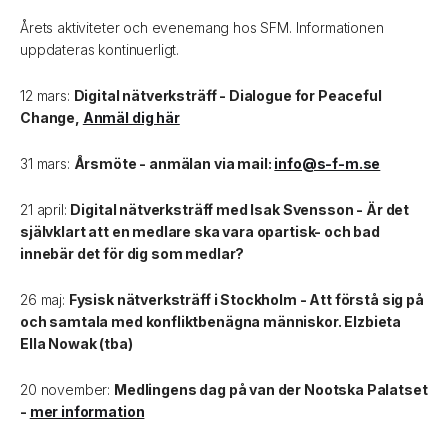
Årets aktiviteter och evenemang hos SFM. Informationen
uppdateras kontinuerligt.
12 mars:
Digital nätverksträff - Dialogue for Peaceful
Change,
Anmäl dig här
31 mars:
Årsmöte - anmälan via mail:
info@s-f-m.se
21 april:
Digital nätverksträff med Isak Svensson - Är det
självklart att en medlare ska vara opartisk- och bad
innebär det för dig som medlar?
26 maj:
Fysisk nätverksträff i Stockholm - Att förstå sig på
och samtala med konfliktbenägna människor. Elzbieta
Ella Nowak (tba)
20 november:
Medlingens dag på van der Nootska Palatset
-
mer information