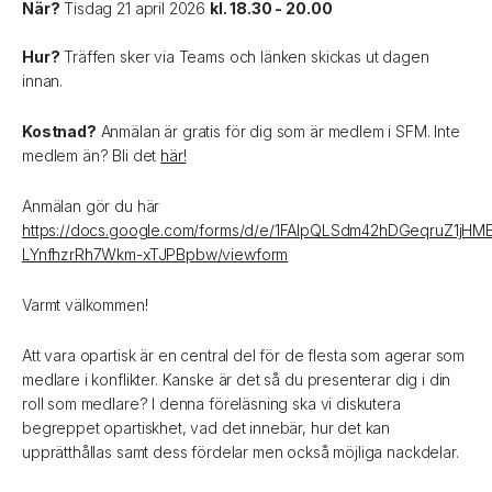
När?
Tisdag 21 april 2026
kl. 18.30 - 20.00
Hur?
Träffen sker via Teams och länken skickas ut dagen
innan.
Kostnad?
Anmälan är gratis för dig som är medlem i SFM. Inte
medlem än? Bli det
här!
Anmälan gör du här
https://docs.google.com/forms/d/e/1FAIpQLSdm42hDGeqruZ1jHM
LYnfhzrRh7Wkm-xTJPBpbw/viewform
Varmt välkommen!
Att vara opartisk är en central del för de flesta som agerar som
medlare i konflikter. Kanske är det så du presenterar dig i din
roll som medlare? I denna föreläsning ska vi diskutera
begreppet opartiskhet, vad det innebär, hur det kan
upprätthållas samt dess fördelar men också möjliga nackdelar.