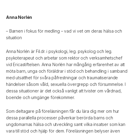
Anna Norlén
– Barnen i fokus för medling – vad vi vet om deras hälsa och
situation
Anna Norlén är Fil.dr. i psykologi, leg. psykolog och leg.
psykoterapeut och arbetar som rektor och verksamhetschef
vid Ericastiftelsen. Anna Norlén har mångårig erfarenhet av att
möta barn, unga och föräldrar i stöd och behandling i samband
med utsatthet för svåra påfrestningar och traumatiserande
händelser såsom våld, sexuella övergrepp och försummelse. I
dessa situationer är det också vanligt att tvister om vårdnad,
boende och umgänge förekommer.
Som deltagare på föreläsningen får du lära dig mer om hur
dessa parallella processer påverkar berörda barns och
ungdomarnas hälsa och utveckling samt vilka insatser som kan
vara till stöd och hjälp för dem. Föreläsningen belyser även