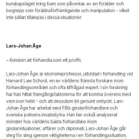
kunskapsläget kring barn som påverkas av en förälder och
begrepp som föräldraförfrämligande och manipulation - vilket
inte sällan tillämpas i dessa situationer.
Lars-Johan Åge
– Konsten att förhandla som ett proffs
Lars-Johan Åge är ekonomiprofessor, utbildad i förhandling vid
Harvard Law School, en av världens främsta forskare inom
förhandlingsområdet och ofta tillfrågad expert. I sin forskning
har han hittat framgångsfaktorerna för att komma överens med
vem som helst - och att dessutom bli genuint omtyckt. Lars-
Johan Åge har arbetat med FBIs gisslanförhandlare och
svenska polisens insatsstyrka. Han har också analyserat
mönster hos världens bästa förhandlare inom
gisslansituationer, affärer och diplomati. Lars-Johan Åge går
steg för steg igenom viktigheterna i en förhandlingssituation.