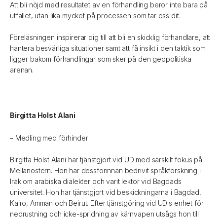
Att bli nöjd med resultatet av en förhandling beror inte bara på
utfallet, utan lika mycket på processen som tar oss dit.
Föreläsningen inspirerar dig till att bli en skicklig förhandlare, att
hantera besvärliga situationer samt att få insikt i den taktik som
ligger bakom förhandlingar som sker på den geopolitiska
arenan.
Birgitta Holst Alani
– Medling med förhinder
Birgitta Holst Alani har tjänstgjort vid UD med särskilt fokus på
Mellanöstern. Hon har dessförinnan bedrivit språkforskning i
Irak om arabiska dialekter och varit lektor vid Bagdads
universitet. Hon har tjänstgjort vid beskickningarna i Bagdad,
Kairo, Amman och Beirut. Efter tjänstgöring vid UD:s enhet för
nedrustning och icke-spridning av kärnvapen utsågs hon till