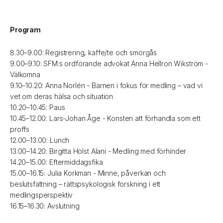
Program
8.30–9.00: Registrering, kaffe/te och smörgås
9.00–9.10: SFM:s ordförande advokat Anna Hellron Wikström -
Välkomna
9.10–10.20: Anna Norlén - Barnen i fokus för medling – vad vi
vet om deras hälsa och situation
10.20–10.45: Paus
10.45–12.00: Lars-Johan Åge - Konsten att förhandla som ett
proffs
12.00–13.00: Lunch
13.00–14.20: Birgitta Holst Alani - Medling med förhinder
14.20–15.00: Eftermiddagsfika
15.00–16.15: Julia Korkman - Minne, påverkan och
beslutsfattning – rättspsykologisk forskning i ett
medlingsperspektiv
16.15–16.30: Avslutning