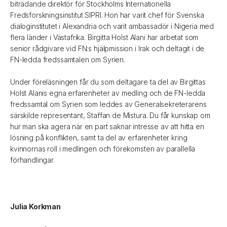
biträdande direktör för Stockholms Internationella
Fredsforskningsinstitut SIPRI. Hon har varit chef för Svenska
dialoginstitutet i Alexandria och varit ambassadör i Nigeria med
flera länder i Västafrika. Birgitta Holst Alani har arbetat som
senior rådgivare vid FN:s hjälpmission i Irak och deltagit i de
FN-ledda fredssamtalen om Syrien.
Under föreläsningen får du som deltagare ta del av Birgittas
Holst Alanis egna erfarenheter av medling och de FN-ledda
fredssamtal om Syrien som leddes av Generalsekreterarens
särskilde representant, Staffan de Mistura. Du får kunskap om
hur man ska agera när en part saknar intresse av att hitta en
lösning på konflikten, samt ta del av erfarenheter kring
kvinnornas roll i medlingen och förekomsten av parallella
förhandlingar.
Julia Korkman