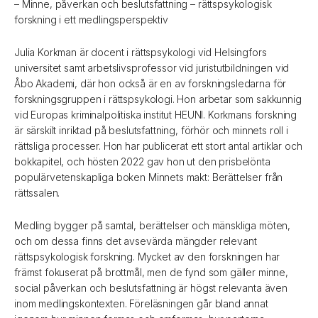
– Minne, påverkan och beslutsfattning – rättspsykologisk
forskning i ett medlingsperspektiv
Julia Korkman är docent i rättspsykologi vid Helsingfors
universitet samt arbetslivsprofessor vid juristutbildningen vid
Åbo Akademi, där hon också är en av forskningsledarna för
forskningsgruppen i rättspsykologi. Hon arbetar som sakkunnig
vid Europas kriminalpolitiska institut HEUNI. Korkmans forskning
är särskilt inriktad på beslutsfattning, förhör och minnets roll i
rättsliga processer. Hon har publicerat ett stort antal artiklar och
bokkapitel, och hösten 2022 gav hon ut den prisbelönta
populärvetenskapliga boken Minnets makt: Berättelser från
rättssalen.
Medling bygger på samtal, berättelser och mänskliga möten,
och om dessa finns det avsevärda mängder relevant
rättspsykologisk forskning. Mycket av den forskningen har
främst fokuserat på brottmål, men de fynd som gäller minne,
social påverkan och beslutsfattning är högst relevanta även
inom medlingskontexten. Föreläsningen går bland annat