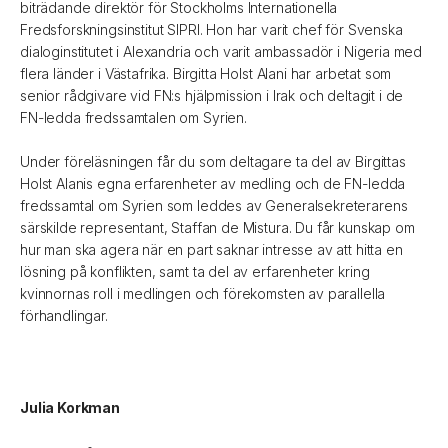
biträdande direktör för Stockholms Internationella
Fredsforskningsinstitut SIPRI. Hon har varit chef för Svenska
dialoginstitutet i Alexandria och varit ambassadör i Nigeria med
flera länder i Västafrika. Birgitta Holst Alani har arbetat som
senior rådgivare vid FN:s hjälpmission i Irak och deltagit i de
FN-ledda fredssamtalen om Syrien.
Under föreläsningen får du som deltagare ta del av Birgittas
Holst Alanis egna erfarenheter av medling och de FN-ledda
fredssamtal om Syrien som leddes av Generalsekreterarens
särskilde representant, Staffan de Mistura. Du får kunskap om
hur man ska agera när en part saknar intresse av att hitta en
lösning på konflikten, samt ta del av erfarenheter kring
kvinnornas roll i medlingen och förekomsten av parallella
förhandlingar.
Julia Korkman