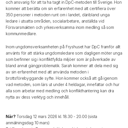
och ansvarig för att ta ha tagit in DpC-metoden till Sverige. Hon
kommer att berätta om sin erfarenhet med att certifiera över
350 personer i metoden runt om i landet, däribland unga
ledare i utsatta områden, socialarbetare, anställda vid
Försvarsmakten och yrkesverksamma inom medling så som
kommunmedlare.
Inom ungdomsverksamheten på Fryshuset har DpC framför allt
använts för att stärka ungdomsledare som dagligen möter unga
som befinner sig i konfliktfyllda miljöer som är påverkade av
bland annat gängproblematik. Sarah kommer att dela med sig
av sin erfarenhet med att använda metoden i
brottsförebyggande syfte. Hon kommer också att gå igenom
vad metoden, som lärs ut under 4 heldagar, innefattar och hur
alla som arbetar med medling och konflikthantering kan dra
nytta av dess verktyg och innehåll.
När?
Torsdag 12 mars 2026 kl. 18.30 - 20.00 (sista
anmälningsdag 10 mars)