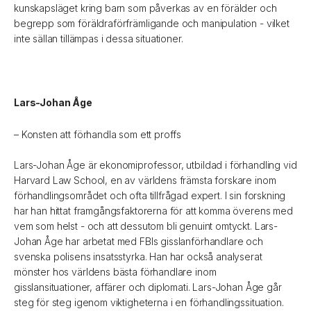
kunskapsläget kring barn som påverkas av en förälder och
begrepp som föräldraförfrämligande och manipulation - vilket
inte sällan tillämpas i dessa situationer.
Lars-Johan Åge
– Konsten att förhandla som ett proffs
Lars-Johan Åge är ekonomiprofessor, utbildad i förhandling vid
Harvard Law School, en av världens främsta forskare inom
förhandlingsområdet och ofta tillfrågad expert. I sin forskning
har han hittat framgångsfaktorerna för att komma överens med
vem som helst - och att dessutom bli genuint omtyckt. Lars-
Johan Åge har arbetat med FBIs gisslanförhandlare och
svenska polisens insatsstyrka. Han har också analyserat
mönster hos världens bästa förhandlare inom
gisslansituationer, affärer och diplomati. Lars-Johan Åge går
steg för steg igenom viktigheterna i en förhandlingssituation.