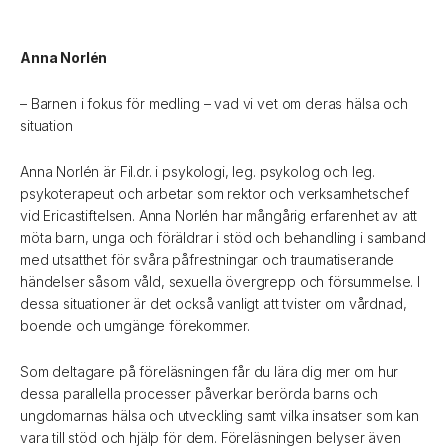
Anna Norlén
– Barnen i fokus för medling – vad vi vet om deras hälsa och
situation
Anna Norlén är Fil.dr. i psykologi, leg. psykolog och leg.
psykoterapeut och arbetar som rektor och verksamhetschef
vid Ericastiftelsen. Anna Norlén har mångårig erfarenhet av att
möta barn, unga och föräldrar i stöd och behandling i samband
med utsatthet för svåra påfrestningar och traumatiserande
händelser såsom våld, sexuella övergrepp och försummelse. I
dessa situationer är det också vanligt att tvister om vårdnad,
boende och umgänge förekommer.
Som deltagare på föreläsningen får du lära dig mer om hur
dessa parallella processer påverkar berörda barns och
ungdomarnas hälsa och utveckling samt vilka insatser som kan
vara till stöd och hjälp för dem. Föreläsningen belyser även