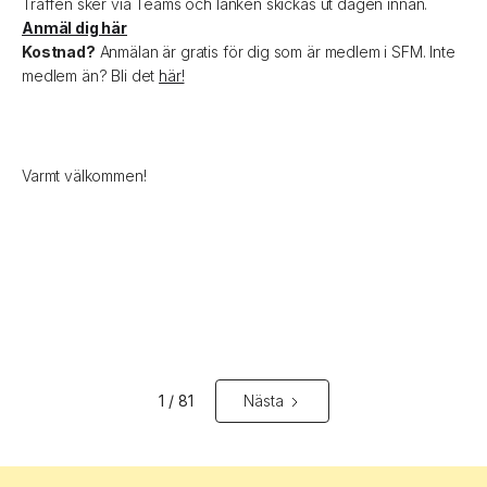
Träffen sker via Teams och länken skickas ut dagen innan.
Anmäl dig här
Kostnad?
Anmälan är gratis för dig som är medlem i SFM. Inte
medlem än? Bli det
här!
Varmt välkommen!
1 / 81
Nästa