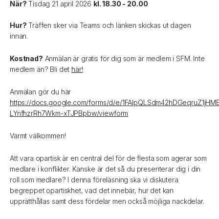
När?
Tisdag 21 april 2026
kl. 18.30 - 20.00
Hur?
Träffen sker via Teams och länken skickas ut dagen
innan.
Kostnad?
Anmälan är gratis för dig som är medlem i SFM. Inte
medlem än? Bli det
här!
Anmälan gör du här
https://docs.google.com/forms/d/e/1FAIpQLSdm42hDGeqruZ1jHM
LYnfhzrRh7Wkm-xTJPBpbw/viewform
Varmt välkommen!
Att vara opartisk är en central del för de flesta som agerar som
medlare i konflikter. Kanske är det så du presenterar dig i din
roll som medlare? I denna föreläsning ska vi diskutera
begreppet opartiskhet, vad det innebär, hur det kan
upprätthållas samt dess fördelar men också möjliga nackdelar.