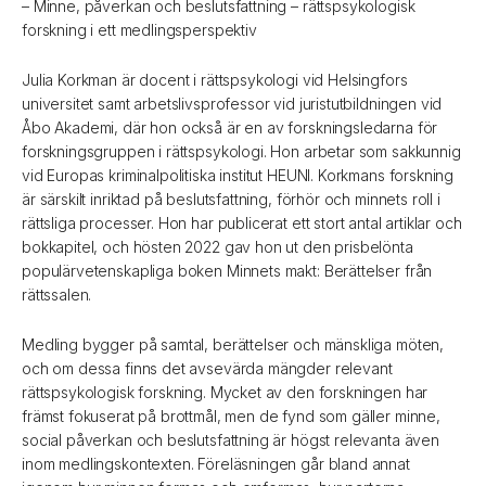
– Minne, påverkan och beslutsfattning – rättspsykologisk
forskning i ett medlingsperspektiv
Julia Korkman är docent i rättspsykologi vid Helsingfors
universitet samt arbetslivsprofessor vid juristutbildningen vid
Åbo Akademi, där hon också är en av forskningsledarna för
forskningsgruppen i rättspsykologi. Hon arbetar som sakkunnig
vid Europas kriminalpolitiska institut HEUNI. Korkmans forskning
är särskilt inriktad på beslutsfattning, förhör och minnets roll i
rättsliga processer. Hon har publicerat ett stort antal artiklar och
bokkapitel, och hösten 2022 gav hon ut den prisbelönta
populärvetenskapliga boken Minnets makt: Berättelser från
rättssalen.
Medling bygger på samtal, berättelser och mänskliga möten,
och om dessa finns det avsevärda mängder relevant
rättspsykologisk forskning. Mycket av den forskningen har
främst fokuserat på brottmål, men de fynd som gäller minne,
social påverkan och beslutsfattning är högst relevanta även
inom medlingskontexten. Föreläsningen går bland annat