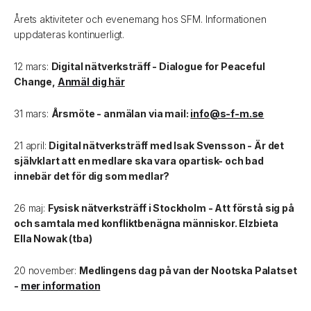
Årets aktiviteter och evenemang hos SFM. Informationen
uppdateras kontinuerligt.
12 mars:
Digital nätverksträff - Dialogue for Peaceful
Change,
Anmäl dig här
31 mars:
Årsmöte - anmälan via mail:
info@s-f-m.se
21 april:
Digital nätverksträff med Isak Svensson - Är det
självklart att en medlare ska vara opartisk- och bad
innebär det för dig som medlar?
26 maj:
Fysisk nätverksträff i Stockholm - Att förstå sig på
och samtala med konfliktbenägna människor. Elzbieta
Ella Nowak (tba)
20 november:
Medlingens dag på van der Nootska Palatset
-
mer information