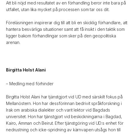
Att bli nöjd med resultatet av en förhandling beror inte bara på
utfallet, utan lika mycket på processen som tar oss dit.
Föreläsningen inspirerar dig till att bli en skicklig förhandlare, att
hantera besvärliga situationer samt att få insikt i den taktik som
ligger bakom förhandlingar som sker på den geopolitiska
arenan.
Birgitta Holst Alani
– Medling med förhinder
Birgitta Holst Alani har tjänstgjort vid UD med särskilt fokus på
Mellanöstern. Hon har dessförinnan bedrivit språkforskning i
Irak om arabiska dialekter och varit lektor vid Bagdads
universitet. Hon har tjänstgjort vid beskickningarna i Bagdad,
Kairo, Amman och Beirut. Efter tjänstgöring vid UD:s enhet för
nedrustning och icke-spridning av kärnvapen utsågs hon till