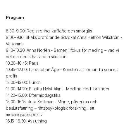
Program
8.30–9.00: Registrering, kaffe/te och smörgås
9.00–9.10: SFM:s ordförande advokat Anna Hellron Wikström -
Välkomna
9.10–10.20: Anna Norlén - Barnen i fokus för medling – vad vi
vet om deras hälsa och situation
10.20–10.45: Paus
10.45–12.00: Lars-Johan Åge - Konsten att förhandla som ett
proffs
12.00–13.00: Lunch
13.00–14.20: Birgitta Holst Alani - Medling med förhinder
14.20–15.00: Eftermiddagsfika
15.00–16.15: Julia Korkman - Minne, påverkan och
beslutsfattning – rättspsykologisk forskning i ett
medlingsperspektiv
16.15–16.30: Avslutning