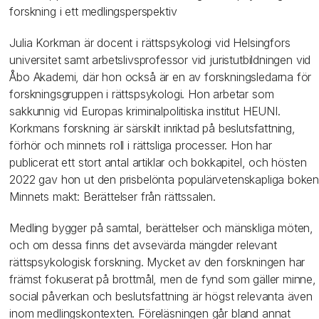
forskning i ett medlingsperspektiv
Julia Korkman är docent i rättspsykologi vid Helsingfors
universitet samt arbetslivsprofessor vid juristutbildningen vid
Åbo Akademi, där hon också är en av forskningsledarna för
forskningsgruppen i rättspsykologi. Hon arbetar som
sakkunnig vid Europas kriminalpolitiska institut HEUNI.
Korkmans forskning är särskilt inriktad på beslutsfattning,
förhör och minnets roll i rättsliga processer. Hon har
publicerat ett stort antal artiklar och bokkapitel, och hösten
2022 gav hon ut den prisbelönta populärvetenskapliga boke
Minnets makt: Berättelser från rättssalen.
Medling bygger på samtal, berättelser och mänskliga möten,
och om dessa finns det avsevärda mängder relevant
rättspsykologisk forskning. Mycket av den forskningen har
främst fokuserat på brottmål, men de fynd som gäller minne,
social påverkan och beslutsfattning är högst relevanta även
inom medlingskontexten. Föreläsningen går bland annat