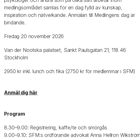
psykologer och andra som på olika sätt arbetar inom
medlingsområdet samlas för en dag fylld av kunskap,
inspiration och nätverkande. Anmälan till Medlingens dag är
bindande.
Fredag 20 november 2026
Van der Nootska palatset, Sankt Paulsgatan 21, 118 46
Stockholm
2950 kr inkl. lunch och fika (2750 kr för medlemmar i SFM)
Anmäl dig här
Program
8.30–9.00: Registrering, kaffe/te och smörgås
9.00–9.10: SFM:s ordförande advokat Anna Hellron Wikströ