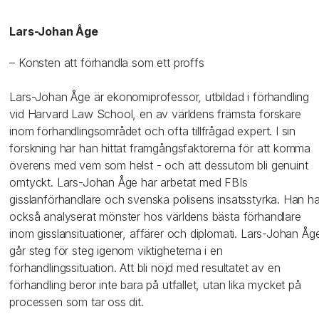
Lars-Johan Åge
– Konsten att förhandla som ett proffs
Lars-Johan Åge är ekonomiprofessor, utbildad i förhandling
vid Harvard Law School, en av världens främsta forskare
inom förhandlingsområdet och ofta tillfrågad expert. I sin
forskning har han hittat framgångsfaktorerna för att komma
överens med vem som helst - och att dessutom bli genuint
omtyckt. Lars-Johan Åge har arbetat med FBIs
gisslanförhandlare och svenska polisens insatsstyrka. Han ha
också analyserat mönster hos världens bästa förhandlare
inom gisslansituationer, affärer och diplomati. Lars-Johan Åg
går steg för steg igenom viktigheterna i en
förhandlingssituation. Att bli nöjd med resultatet av en
förhandling beror inte bara på utfallet, utan lika mycket på
processen som tar oss dit.