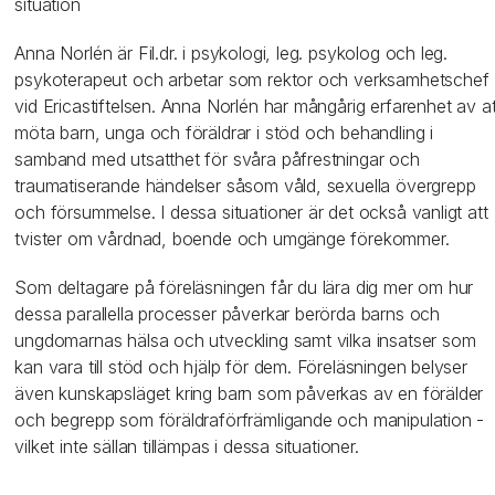
situation
Anna Norlén är Fil.dr. i psykologi, leg. psykolog och leg.
psykoterapeut och arbetar som rektor och verksamhetschef
vid Ericastiftelsen. Anna Norlén har mångårig erfarenhet av at
möta barn, unga och föräldrar i stöd och behandling i
samband med utsatthet för svåra påfrestningar och
traumatiserande händelser såsom våld, sexuella övergrepp
och försummelse. I dessa situationer är det också vanligt att
tvister om vårdnad, boende och umgänge förekommer.
Som deltagare på föreläsningen får du lära dig mer om hur
dessa parallella processer påverkar berörda barns och
ungdomarnas hälsa och utveckling samt vilka insatser som
kan vara till stöd och hjälp för dem. Föreläsningen belyser
även kunskapsläget kring barn som påverkas av en förälder
och begrepp som föräldraförfrämligande och manipulation -
vilket inte sällan tillämpas i dessa situationer.