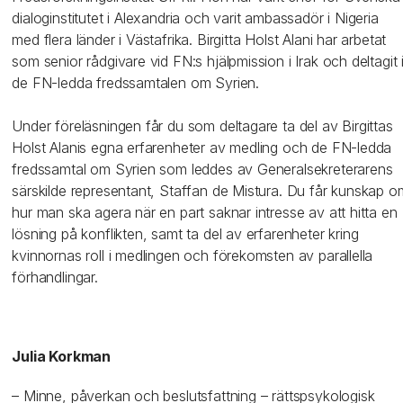
dialoginstitutet i Alexandria och varit ambassadör i Nigeria
med flera länder i Västafrika. Birgitta Holst Alani har arbetat
som senior rådgivare vid FN:s hjälpmission i Irak och deltagit 
de FN-ledda fredssamtalen om Syrien.
Under föreläsningen får du som deltagare ta del av Birgittas
Holst Alanis egna erfarenheter av medling och de FN-ledda
fredssamtal om Syrien som leddes av Generalsekreterarens
särskilde representant, Staffan de Mistura. Du får kunskap o
hur man ska agera när en part saknar intresse av att hitta en
lösning på konflikten, samt ta del av erfarenheter kring
kvinnornas roll i medlingen och förekomsten av parallella
förhandlingar.
Julia Korkman
– Minne, påverkan och beslutsfattning – rättspsykologisk