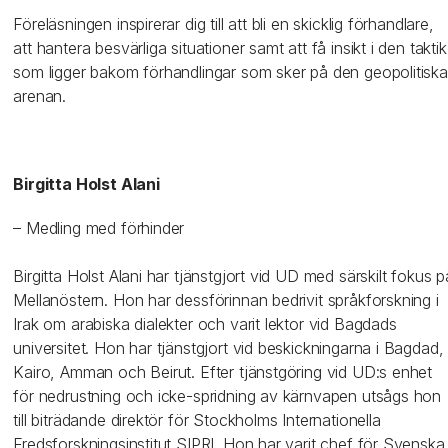
Föreläsningen inspirerar dig till att bli en skicklig förhandlare,
att hantera besvärliga situationer samt att få insikt i den taktik
som ligger bakom förhandlingar som sker på den geopolitiska
arenan.
Birgitta Holst Alani
– Medling med förhinder
Birgitta Holst Alani har tjänstgjort vid UD med särskilt fokus p
Mellanöstern. Hon har dessförinnan bedrivit språkforskning i
Irak om arabiska dialekter och varit lektor vid Bagdads
universitet. Hon har tjänstgjort vid beskickningarna i Bagdad,
Kairo, Amman och Beirut. Efter tjänstgöring vid UD:s enhet
för nedrustning och icke-spridning av kärnvapen utsågs hon
till biträdande direktör för Stockholms Internationella
Fredsforskningsinstitut SIPRI. Hon har varit chef för Svenska