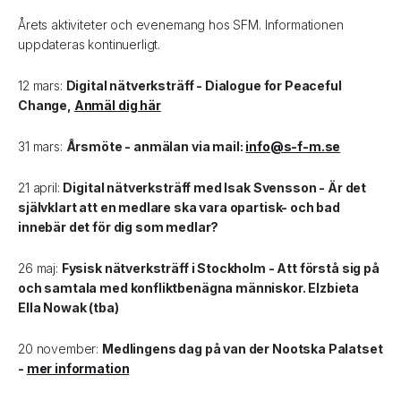
Årets aktiviteter och evenemang hos SFM. Informationen
uppdateras kontinuerligt.
12 mars:
Digital nätverksträff - Dialogue for Peaceful
Change,
Anmäl dig här
31 mars:
Årsmöte - anmälan via mail:
info@s-f-m.se
21 april:
Digital nätverksträff med Isak Svensson - Är det
självklart att en medlare ska vara opartisk- och bad
innebär det för dig som medlar?
26 maj:
Fysisk nätverksträff i Stockholm - Att förstå sig på
och samtala med konfliktbenägna människor. Elzbieta
Ella Nowak (tba)
20 november:
Medlingens dag på van der Nootska Palatset
-
mer information