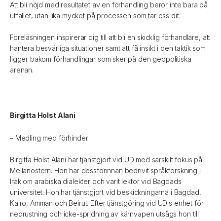
Att bli nöjd med resultatet av en förhandling beror inte bara på
utfallet, utan lika mycket på processen som tar oss dit.
Föreläsningen inspirerar dig till att bli en skicklig förhandlare, att
hantera besvärliga situationer samt att få insikt i den taktik som
ligger bakom förhandlingar som sker på den geopolitiska
arenan.
Birgitta Holst Alani
– Medling med förhinder
Birgitta Holst Alani har tjänstgjort vid UD med särskilt fokus på
Mellanöstern. Hon har dessförinnan bedrivit språkforskning i
Irak om arabiska dialekter och varit lektor vid Bagdads
universitet. Hon har tjänstgjort vid beskickningarna i Bagdad,
Kairo, Amman och Beirut. Efter tjänstgöring vid UD:s enhet för
nedrustning och icke-spridning av kärnvapen utsågs hon till