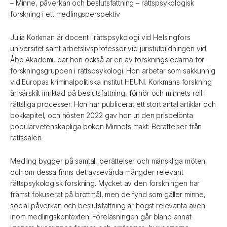
– Minne, påverkan och beslutsfattning – rättspsykologisk
forskning i ett medlingsperspektiv
Julia Korkman är docent i rättspsykologi vid Helsingfors
universitet samt arbetslivsprofessor vid juristutbildningen vid
Åbo Akademi, där hon också är en av forskningsledarna för
forskningsgruppen i rättspsykologi. Hon arbetar som sakkunnig
vid Europas kriminalpolitiska institut HEUNI. Korkmans forskning
är särskilt inriktad på beslutsfattning, förhör och minnets roll i
rättsliga processer. Hon har publicerat ett stort antal artiklar och
bokkapitel, och hösten 2022 gav hon ut den prisbelönta
populärvetenskapliga boken Minnets makt: Berättelser från
rättssalen.
Medling bygger på samtal, berättelser och mänskliga möten,
och om dessa finns det avsevärda mängder relevant
rättspsykologisk forskning. Mycket av den forskningen har
främst fokuserat på brottmål, men de fynd som gäller minne,
social påverkan och beslutsfattning är högst relevanta även
inom medlingskontexten. Föreläsningen går bland annat