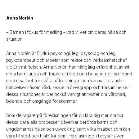
Anna Norlén
– Barnen i fokus för medling – vad vi vet om deras hälsa och
situation
Anna Norlén är Fil.dr. i psykologi, leg. psykolog och leg.
psykoterapeut och arbetar som rektor och verksamhetschef
vid Ericastiftelsen. Anna Norlén har mångårig erfarenhet av att
möta barn, unga och föräldrar i stöd och behandling i samband
med utsatthet för svåra påfrestningar och traumatiserande
händelser såsom våld, sexuella övergrepp och försummelse. I
dessa situationer är det också vanligt att tvister om vårdnad,
boende och umgänge förekommer.
Som deltagare på föreläsningen får du lära dig mer om hur
dessa parallella processer påverkar berörda barns och
ungdomarnas hälsa och utveckling samt vilka insatser som kan
vara till stöd och hjälp för dem. Föreläsningen belyser även