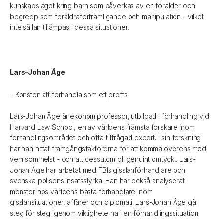
kunskapsläget kring barn som påverkas av en förälder och
begrepp som föräldraförfrämligande och manipulation - vilket
inte sällan tillämpas i dessa situationer.
Lars-Johan Åge
– Konsten att förhandla som ett proffs
Lars-Johan Åge är ekonomiprofessor, utbildad i förhandling vid
Harvard Law School, en av världens främsta forskare inom
förhandlingsområdet och ofta tillfrågad expert. I sin forskning
har han hittat framgångsfaktorerna för att komma överens med
vem som helst - och att dessutom bli genuint omtyckt. Lars-
Johan Åge har arbetat med FBIs gisslanförhandlare och
svenska polisens insatsstyrka. Han har också analyserat
mönster hos världens bästa förhandlare inom
gisslansituationer, affärer och diplomati. Lars-Johan Åge går
steg för steg igenom viktigheterna i en förhandlingssituation.