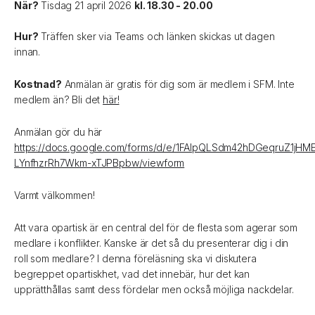
När?
Tisdag 21 april 2026
kl. 18.30 - 20.00
Hur?
Träffen sker via Teams och länken skickas ut dagen
innan.
Kostnad?
Anmälan är gratis för dig som är medlem i SFM. Inte
medlem än? Bli det
här!
Anmälan gör du här
https://docs.google.com/forms/d/e/1FAIpQLSdm42hDGeqruZ1jHM
LYnfhzrRh7Wkm-xTJPBpbw/viewform
Varmt välkommen!
Att vara opartisk är en central del för de flesta som agerar som
medlare i konflikter. Kanske är det så du presenterar dig i din
roll som medlare? I denna föreläsning ska vi diskutera
begreppet opartiskhet, vad det innebär, hur det kan
upprätthållas samt dess fördelar men också möjliga nackdelar.