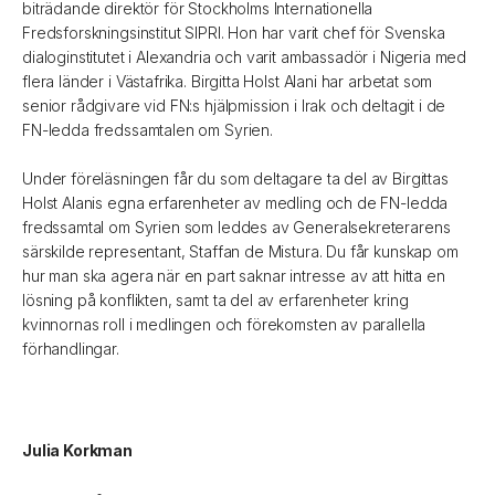
biträdande direktör för Stockholms Internationella
Fredsforskningsinstitut SIPRI. Hon har varit chef för Svenska
dialoginstitutet i Alexandria och varit ambassadör i Nigeria med
flera länder i Västafrika. Birgitta Holst Alani har arbetat som
senior rådgivare vid FN:s hjälpmission i Irak och deltagit i de
FN-ledda fredssamtalen om Syrien.
Under föreläsningen får du som deltagare ta del av Birgittas
Holst Alanis egna erfarenheter av medling och de FN-ledda
fredssamtal om Syrien som leddes av Generalsekreterarens
särskilde representant, Staffan de Mistura. Du får kunskap om
hur man ska agera när en part saknar intresse av att hitta en
lösning på konflikten, samt ta del av erfarenheter kring
kvinnornas roll i medlingen och förekomsten av parallella
förhandlingar.
Julia Korkman