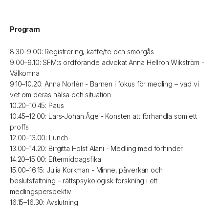
Program
8.30–9.00: Registrering, kaffe/te och smörgås
9.00–9.10: SFM:s ordförande advokat Anna Hellron Wikström -
Välkomna
9.10–10.20: Anna Norlén - Barnen i fokus för medling – vad vi
vet om deras hälsa och situation
10.20–10.45: Paus
10.45–12.00: Lars-Johan Åge - Konsten att förhandla som ett
proffs
12.00–13.00: Lunch
13.00–14.20: Birgitta Holst Alani - Medling med förhinder
14.20–15.00: Eftermiddagsfika
15.00–16.15: Julia Korkman - Minne, påverkan och
beslutsfattning – rättspsykologisk forskning i ett
medlingsperspektiv
16.15–16.30: Avslutning