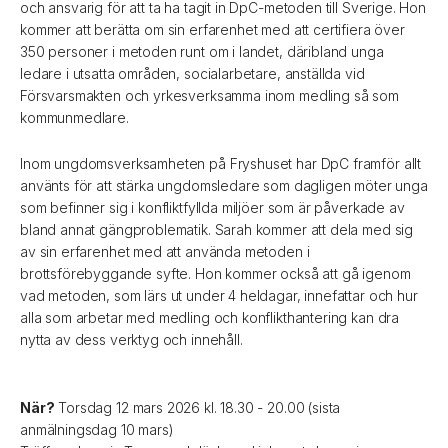
och ansvarig för att ta ha tagit in DpC-metoden till Sverige. Hon
kommer att berätta om sin erfarenhet med att certifiera över
350 personer i metoden runt om i landet, däribland unga
ledare i utsatta områden, socialarbetare, anställda vid
Försvarsmakten och yrkesverksamma inom medling så som
kommunmedlare.
Inom ungdomsverksamheten på Fryshuset har DpC framför allt
använts för att stärka ungdomsledare som dagligen möter unga
som befinner sig i konfliktfyllda miljöer som är påverkade av
bland annat gängproblematik. Sarah kommer att dela med sig
av sin erfarenhet med att använda metoden i
brottsförebyggande syfte. Hon kommer också att gå igenom
vad metoden, som lärs ut under 4 heldagar, innefattar och hur
alla som arbetar med medling och konflikthantering kan dra
nytta av dess verktyg och innehåll.
När?
Torsdag 12 mars 2026 kl. 18.30 - 20.00 (sista
anmälningsdag 10 mars)