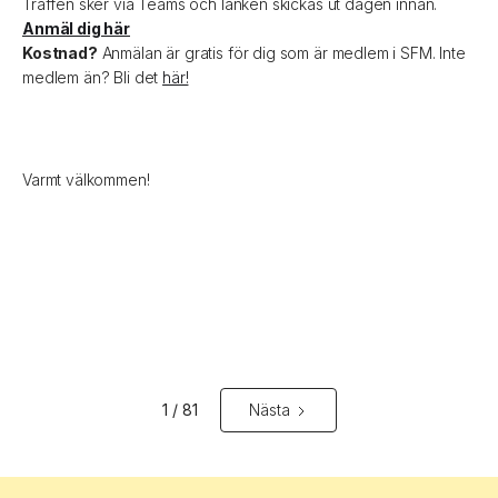
Träffen sker via Teams och länken skickas ut dagen innan.
Anmäl dig här
Kostnad?
Anmälan är gratis för dig som är medlem i SFM. Inte
medlem än? Bli det
här!
Varmt välkommen!
1 / 81
Nästa