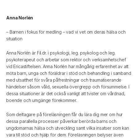
Anna Norlén
– Barnen i fokus för medling – vad vi vet om deras hälsa och
situation
Anna Norlén är Fil.dr. i psykologi, leg. psykolog och leg.
psykoterapeut och arbetar som rektor och verksamhetschef
vid Ericastiftelsen. Anna Norlén har mångårig erfarenhet av att
möta barn, unga och föräldrar i stöd och behandling i samband
med utsatthet för svåra påfrestningar och traumatiserande
händelser såsom våld, sexuella övergrepp och försummelse. I
dessa situationer är det också vanligt att tvister om vårdnad,
boende och umgänge förekommer.
Som deltagare på föreläsningen får du lära dig mer om hur
dessa parallella processer påverkar berörda barns och
ungdomarnas hälsa och utveckling samt vilka insatser som kan
vara till stöd och hjälp för dem. Föreläsningen belyser även