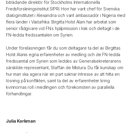
biträdande direktör för Stockholms Internationella
Fredsforskningsinstitut SIPRI. Hon har varit chef för Svenska
dialoginstitutet i Alexandria och varit ambassadör i Nigeria med
flera länder i Västafrika. Birgitta Holst Alani har arbetat som
senior rådgivare vid FN:s hjälpmission i Irak och deltagit i de
FN-ledda fredssamtalen om Syrien.
Under föreläsningen får du som deltagare ta del av Birgittas
Holst Alanis egna erfarenheter av medling och de FN-ledda
fredssamtal om Syrien som leddes av Generalsekreterarens
särskilde representant, Staffan de Mistura. Du får kunskap om
hur man ska agera när en part saknar intresse av att hitta en
lösning på konflikten, samt ta del av erfarenheter kring
kvinnornas roll i medlingen och förekomsten av parallella
förhandlingar.
Julia Korkman