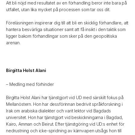
Att bli nöjd med resultatet av en förhandling beror inte bara på
utfallet, utan lika mycket på processen som tar oss dit.
Föreläsningen inspirerar dig till att bli en skicklig förhandlare, att
hantera besvärliga situationer samt att få insikt i den taktik som
ligger bakom förhandlingar som sker på den geopolitiska
arenan.
Birgitta Holst Alani
– Medling med förhinder
Birgitta Holst Alani har tjänstgjort vid UD med särskilt fokus på
Mellanöstern. Hon har dessförinnan bedrivit språkforskning i
Irak om arabiska dialekter och varit lektor vid Bagdads
universitet. Hon har tjänstgjort vid beskickningarna i Bagdad,
Kairo, Amman och Beirut. Efter tjänstgöring vid UD:s enhet för
nedrustning och icke-spridning av kärnvapen utsågs hon till