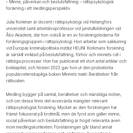
– Minne, påverkan och beslutsfattning – rättspsykologisk
forskning i ett medlingsperspektiv
Julia Korkman är docent i rättspsykologi vid Helsingfors
universitet samt arbetslivsprofessor vid juristutbildningen vid
Åbo Akademi, där hon också är en av forskningsledarna för
forskningsgruppen i rättspsykologi. Hon arbetar som sakkunnig
vid Europas kriminalpolitiska institut HEUNI. Korkmans forskning
är särskilt inriktad på beslutsfattning, förhör och minnets roll i
rättsliga processer. Hon har publicerat ett stort antal artiklar och
bokkapitel, och hösten 2022 gav hon ut den prisbelönta
populärvetenskapliga boken Minnets makt: Berättelser från
rättssalen.
Medling bygger på samtal, berättelser och mänskliga möten,
och om dessa finns det avsevärda mängder relevant
rättspsykologisk forskning. Mycket av den forskningen har
främst fokuserat på brottmål, men de fynd som gäller minne,
social påverkan och beslutsfattning är högst relevanta även
inom medlingskontexten. Föreläsningen går bland annat