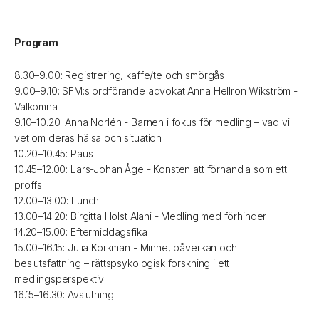
Program
8.30–9.00: Registrering, kaffe/te och smörgås
9.00–9.10: SFM:s ordförande advokat Anna Hellron Wikström -
Välkomna
9.10–10.20: Anna Norlén - Barnen i fokus för medling – vad vi
vet om deras hälsa och situation
10.20–10.45: Paus
10.45–12.00: Lars-Johan Åge - Konsten att förhandla som ett
proffs
12.00–13.00: Lunch
13.00–14.20: Birgitta Holst Alani - Medling med förhinder
14.20–15.00: Eftermiddagsfika
15.00–16.15: Julia Korkman - Minne, påverkan och
beslutsfattning – rättspsykologisk forskning i ett
medlingsperspektiv
16.15–16.30: Avslutning