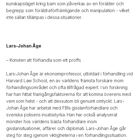
kunskapsläget kring barn som påverkas av en förälder och
begrepp som föräldraförfrämligande och manipulation - vilket
inte sällan tillämpas i dessa situationer.
Lars-Johan Åge
– Konsten att förhandla som ett proffs
Lars-Johan Åge är ekonomiprofessor, utbildad i förhandling vid
Harvard Law School, en av världens främsta forskare inom
förhandlingsområdet och ofta tillfrågad expert. I sin forskning
har han hittat framgångsfaktorerna för att komma överens med
vem som helst - och att dessutom bli genuint omtyckt. Lars-
Johan Åge har arbetat med FBIs gisslanförhandlare och
svenska polisens insatsstyrka. Han har också analyserat
mönster hos världens bästa förhandlare inom
gisslansituationer, affärer och diplomati. Lars-Johan Åge går
steg för steg igenom viktigheterna i en förhandlingssituation.