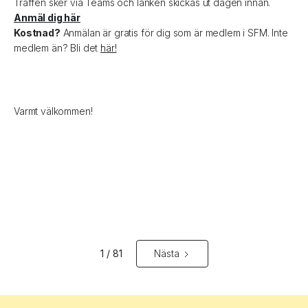
Träffen sker via Teams och länken skickas ut dagen innan.
Anmäl dig här
Kostnad?
Anmälan är gratis för dig som är medlem i SFM. Inte
medlem än? Bli det
här!
Varmt välkommen!
1 / 81
Nästa