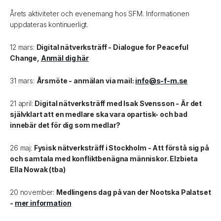
Årets aktiviteter och evenemang hos SFM. Informationen
uppdateras kontinuerligt.
12 mars:
Digital nätverksträff - Dialogue for Peaceful
Change,
Anmäl dig här
31 mars:
Årsmöte - anmälan via mail:
info@s-f-m.se
21 april:
Digital nätverksträff med Isak Svensson - Är det
självklart att en medlare ska vara opartisk- och bad
innebär det för dig som medlar?
26 maj:
Fysisk nätverksträff i Stockholm - Att förstå sig på
och samtala med konfliktbenägna människor. Elzbieta
Ella Nowak (tba)
20 november:
Medlingens dag på van der Nootska Palatset
-
mer information