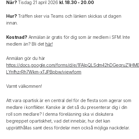
När?
Tisdag 21 april 2026
kl. 18.30 - 20.00
Hur?
Träffen sker via Teams och länken skickas ut dagen
innan.
Kostnad?
Anmälan är gratis för dig som är medlem i SFM. Inte
medlem än? Bli det
här!
Anmälan gör du här
https://docs.google.com/forms/d/e/1FAIpQLSdm42hDGeqruZ1jHM
LYnfhzrRh7Wkm-xTJPBpbw/viewform
Varmt välkommen!
Att vara opartisk är en central del för de flesta som agerar som
medlare i konflikter. Kanske är det så du presenterar dig i din
roll som medlare? I denna föreläsning ska vi diskutera
begreppet opartiskhet, vad det innebär, hur det kan
upprätthållas samt dess fördelar men också möjliga nackdelar.