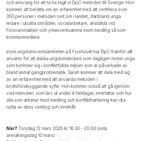
och ansvarig för att ta ha tagit in DpC-metoden till Sverige. Hon
kommer att berätta om sin erfarenhet med att certifiera över
350 personer i metoden runt om i landet, däribland unga
ledare i utsatta områden, socialarbetare, anställda vid
Försvarsmakten och yrkesverksamma inom medling så som
kommunmedlare.
Inom ungdomsverksamheten på Fryshuset har DpC framför allt
använts för att stärka ungdomsledare som dagligen möter unga
som befinner sig i konfliktfyllda miljöer som är påverkade av
bland annat gängproblematik. Sarah kommer att dela med sig
av sin erfarenhet med att använda metoden i
brottsförebyggande syfte. Hon kommer också att gå igenom
vad metoden, som lärs ut under 4 heldagar, innefattar och hur
alla som arbetar med medling och konflikthantering kan dra
nytta av dess verktyg och innehåll.
När?
Torsdag 12 mars 2026 kl. 18.30 - 20.00 (sista
anmälningsdag 10 mars)