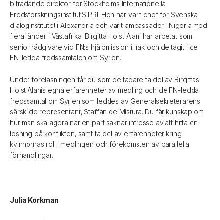
biträdande direktör för Stockholms Internationella
Fredsforskningsinstitut SIPRI. Hon har varit chef för Svenska
dialoginstitutet i Alexandria och varit ambassadör i Nigeria med
flera länder i Västafrika. Birgitta Holst Alani har arbetat som
senior rådgivare vid FN:s hjälpmission i Irak och deltagit i de
FN-ledda fredssamtalen om Syrien.
Under föreläsningen får du som deltagare ta del av Birgittas
Holst Alanis egna erfarenheter av medling och de FN-ledda
fredssamtal om Syrien som leddes av Generalsekreterarens
särskilde representant, Staffan de Mistura. Du får kunskap om
hur man ska agera när en part saknar intresse av att hitta en
lösning på konflikten, samt ta del av erfarenheter kring
kvinnornas roll i medlingen och förekomsten av parallella
förhandlingar.
Julia Korkman