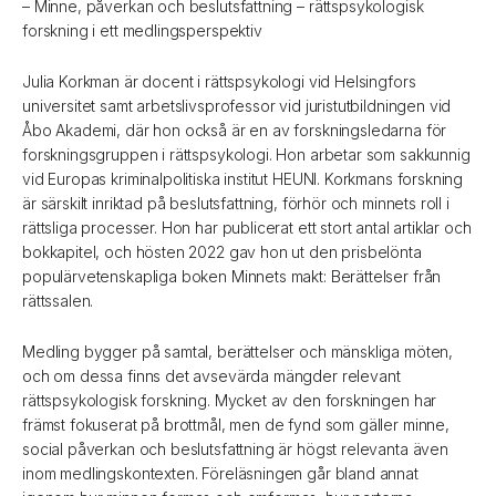
– Minne, påverkan och beslutsfattning – rättspsykologisk
forskning i ett medlingsperspektiv
Julia Korkman är docent i rättspsykologi vid Helsingfors
universitet samt arbetslivsprofessor vid juristutbildningen vid
Åbo Akademi, där hon också är en av forskningsledarna för
forskningsgruppen i rättspsykologi. Hon arbetar som sakkunnig
vid Europas kriminalpolitiska institut HEUNI. Korkmans forskning
är särskilt inriktad på beslutsfattning, förhör och minnets roll i
rättsliga processer. Hon har publicerat ett stort antal artiklar och
bokkapitel, och hösten 2022 gav hon ut den prisbelönta
populärvetenskapliga boken Minnets makt: Berättelser från
rättssalen.
Medling bygger på samtal, berättelser och mänskliga möten,
och om dessa finns det avsevärda mängder relevant
rättspsykologisk forskning. Mycket av den forskningen har
främst fokuserat på brottmål, men de fynd som gäller minne,
social påverkan och beslutsfattning är högst relevanta även
inom medlingskontexten. Föreläsningen går bland annat