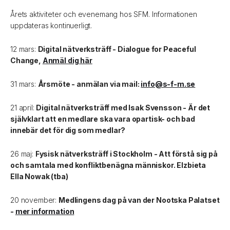
Årets aktiviteter och evenemang hos SFM. Informationen
uppdateras kontinuerligt.
12 mars:
Digital nätverksträff - Dialogue for Peaceful
Change,
Anmäl dig här
31 mars:
Årsmöte - anmälan via mail:
info@s-f-m.se
21 april:
Digital nätverksträff med Isak Svensson - Är det
självklart att en medlare ska vara opartisk- och bad
innebär det för dig som medlar?
26 maj:
Fysisk nätverksträff i Stockholm - Att förstå sig på
och samtala med konfliktbenägna människor. Elzbieta
Ella Nowak (tba)
20 november:
Medlingens dag på van der Nootska Palatset
-
mer information