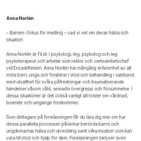
Anna Norlén
– Barnen i fokus för medling – vad vi vet om deras hälsa och
situation
Anna Norlén är Fil.dr. i psykologi, leg. psykolog och leg.
psykoterapeut och arbetar som rektor och verksamhetschef
vid Ericastiftelsen. Anna Norlén har mångårig erfarenhet av att
möta barn, unga och föräldrar i stöd och behandling i samband
med utsatthet för svåra påfrestningar och traumatiserande
händelser såsom våld, sexuella övergrepp och försummelse. I
dessa situationer är det också vanligt att tvister om vårdnad,
boende och umgänge förekommer.
Som deltagare på föreläsningen får du lära dig mer om hur
dessa parallella processer påverkar berörda barns och
ungdomarnas hälsa och utveckling samt vilka insatser som kan
vara till stöd och hjälp för dem. Föreläsningen belyser även