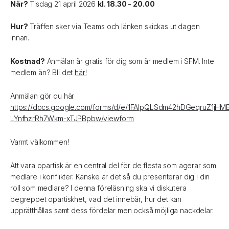
När?
Tisdag 21 april 2026
kl. 18.30 - 20.00
Hur?
Träffen sker via Teams och länken skickas ut dagen
innan.
Kostnad?
Anmälan är gratis för dig som är medlem i SFM. Inte
medlem än? Bli det
här!
Anmälan gör du här
https://docs.google.com/forms/d/e/1FAIpQLSdm42hDGeqruZ1jHM
LYnfhzrRh7Wkm-xTJPBpbw/viewform
Varmt välkommen!
Att vara opartisk är en central del för de flesta som agerar som
medlare i konflikter. Kanske är det så du presenterar dig i din
roll som medlare? I denna föreläsning ska vi diskutera
begreppet opartiskhet, vad det innebär, hur det kan
upprätthållas samt dess fördelar men också möjliga nackdelar.