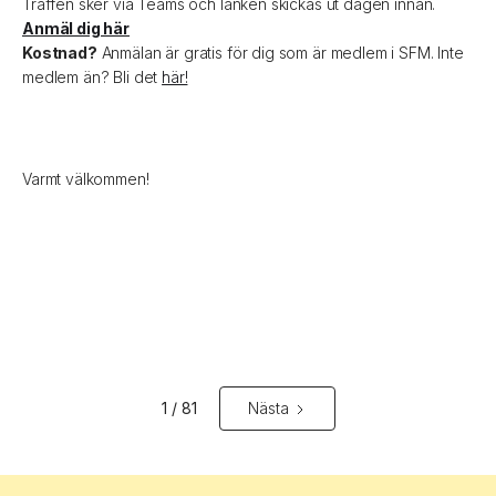
Träffen sker via Teams och länken skickas ut dagen innan.
Anmäl dig här
Kostnad?
Anmälan är gratis för dig som är medlem i SFM. Inte
medlem än? Bli det
här!
Varmt välkommen!
1 / 81
Nästa