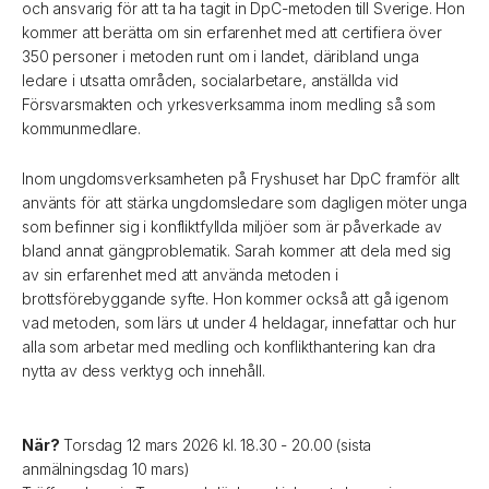
och ansvarig för att ta ha tagit in DpC-metoden till Sverige. Hon
kommer att berätta om sin erfarenhet med att certifiera över
350 personer i metoden runt om i landet, däribland unga
ledare i utsatta områden, socialarbetare, anställda vid
Försvarsmakten och yrkesverksamma inom medling så som
kommunmedlare.
Inom ungdomsverksamheten på Fryshuset har DpC framför allt
använts för att stärka ungdomsledare som dagligen möter unga
som befinner sig i konfliktfyllda miljöer som är påverkade av
bland annat gängproblematik. Sarah kommer att dela med sig
av sin erfarenhet med att använda metoden i
brottsförebyggande syfte. Hon kommer också att gå igenom
vad metoden, som lärs ut under 4 heldagar, innefattar och hur
alla som arbetar med medling och konflikthantering kan dra
nytta av dess verktyg och innehåll.
När?
Torsdag 12 mars 2026 kl. 18.30 - 20.00 (sista
anmälningsdag 10 mars)