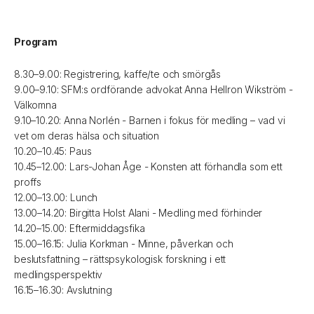
Program
8.30–9.00: Registrering, kaffe/te och smörgås
9.00–9.10: SFM:s ordförande advokat Anna Hellron Wikström -
Välkomna
9.10–10.20: Anna Norlén - Barnen i fokus för medling – vad vi
vet om deras hälsa och situation
10.20–10.45: Paus
10.45–12.00: Lars-Johan Åge - Konsten att förhandla som ett
proffs
12.00–13.00: Lunch
13.00–14.20: Birgitta Holst Alani - Medling med förhinder
14.20–15.00: Eftermiddagsfika
15.00–16.15: Julia Korkman - Minne, påverkan och
beslutsfattning – rättspsykologisk forskning i ett
medlingsperspektiv
16.15–16.30: Avslutning