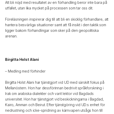
Att bli nöjd med resultatet av en förhandling beror inte bara på
utfallet, utan lika mycket på processen som tar oss dit.
Föreläsningen inspirerar dig till att bli en skicklig förhandlare, att
hantera besvärliga situationer samt att få insikt i den taktik som
ligger bakom förhandlingar som sker på den geopolitiska
arenan.
Birgitta Holst Alani
– Medling med förhinder
Birgitta Holst Alani har tjänstgjort vid UD med särskilt fokus på
Mellanöstern. Hon har dessförinnan bedrivit språkforskning i
Irak om arabiska dialekter och varit lektor vid Bagdads
universitet. Hon har tjänstgjort vid beskickningarna i Bagdad,
Kairo, Amman och Beirut. Efter tjänstgöring vid UD:s enhet för
nedrustning och icke-spridning av kärnvapen utsågs hon till