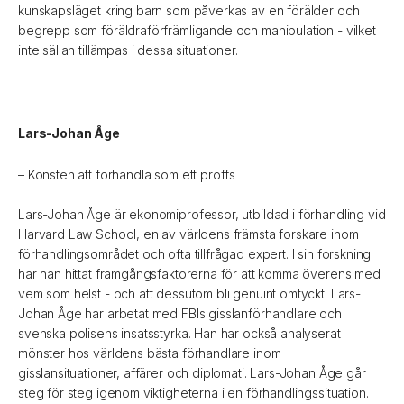
kunskapsläget kring barn som påverkas av en förälder och
begrepp som föräldraförfrämligande och manipulation - vilket
inte sällan tillämpas i dessa situationer.
Lars-Johan Åge
– Konsten att förhandla som ett proffs
Lars-Johan Åge är ekonomiprofessor, utbildad i förhandling vid
Harvard Law School, en av världens främsta forskare inom
förhandlingsområdet och ofta tillfrågad expert. I sin forskning
har han hittat framgångsfaktorerna för att komma överens med
vem som helst - och att dessutom bli genuint omtyckt. Lars-
Johan Åge har arbetat med FBIs gisslanförhandlare och
svenska polisens insatsstyrka. Han har också analyserat
mönster hos världens bästa förhandlare inom
gisslansituationer, affärer och diplomati. Lars-Johan Åge går
steg för steg igenom viktigheterna i en förhandlingssituation.