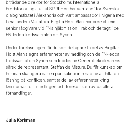
biträdande direktör för Stockholms Internationella
Fredsforskningsinstitut SIPRI. Hon har varit chef för Svenska
dialoginstitutet i Alexandria och varit ambassadör i Nigeria med
flera länder i Västafrika. Birgitta Holst Alani har arbetat som
senior rådgivare vid FN:s hjälpmission i Irak och deltagit i de
FN-ledda fredssamtalen om Syrien.
Under föreläsningen får du som deltagare ta del av Birgittas
Holst Alanis egna erfarenheter av medling och de FN-ledda
fredssamtal om Syrien som leddes av Generalsekreterarens
särskilde representant, Staffan de Mistura. Du får kunskap om
hur man ska agera när en part saknar intresse av att hitta en
lösning på konflikten, samt ta del av erfarenheter kring
kvinnornas roll i medlingen och förekomsten av parallella
förhandlingar.
Julia Korkman