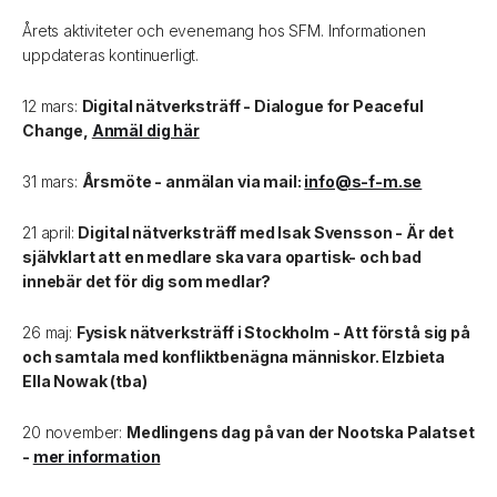
Årets aktiviteter och evenemang hos SFM. Informationen
uppdateras kontinuerligt.
12 mars:
Digital nätverksträff - Dialogue for Peaceful
Change,
Anmäl dig här
31 mars:
Årsmöte - anmälan via mail:
info@s-f-m.se
21 april:
Digital nätverksträff med Isak Svensson - Är det
självklart att en medlare ska vara opartisk- och bad
innebär det för dig som medlar?
26 maj:
Fysisk nätverksträff i Stockholm - Att förstå sig på
och samtala med konfliktbenägna människor. Elzbieta
Ella Nowak (tba)
20 november:
Medlingens dag på van der Nootska Palatset
-
mer information