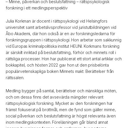
– Minne, påverkan och beslutsfattning – rättspsykologisk
forskning i ett medlingsperspektiv
Julia Korkman är docent i rättspsykologi vid Helsingfors
universitet samt arbetslivsprofessor vid juristutbildningen vid
Åbo Akademi, där hon också är en av forskningsledarna för
forskningsgruppen i rättspsykologi. Hon arbetar som sakkunnig
vid Europas kriminalpolitiska institut HEUNI. Korkmans forskning
är särskilt inriktad på beslutsfattning, förhör och minnets roll i
rättsliga processer. Hon har publicerat ett stort antal artiklar och
bokkapitel, och hösten 2022 gav hon ut den prisbelönta
populärvetenskapliga boken Minnets makt: Berättelser från
rättssalen.
Medling bygger på samtal, berättelser och mänskliga möten,
och om dessa finns det avsevärda mängder relevant
rättspsykologisk forskning. Mycket av den forskningen har
främst fokuserat på brottmål, men de fynd som gäller minne,
social påverkan och beslutsfattning är högst relevanta även
inom medlingskontexten. Föreläsningen går bland annat