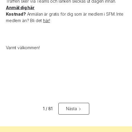
Träffen sker via Teams och länken skickas ut dagen innan.
Anmäl dig här
Kostnad?
Anmälan är gratis för dig som är medlem i SFM. Inte
medlem än? Bli det
här!
Varmt välkommen!
1 / 81
Nästa