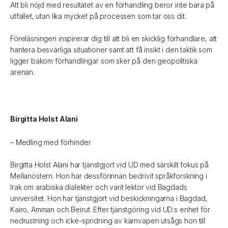
Att bli nöjd med resultatet av en förhandling beror inte bara på
utfallet, utan lika mycket på processen som tar oss dit.
Föreläsningen inspirerar dig till att bli en skicklig förhandlare, att
hantera besvärliga situationer samt att få insikt i den taktik som
ligger bakom förhandlingar som sker på den geopolitiska
arenan.
Birgitta Holst Alani
– Medling med förhinder
Birgitta Holst Alani har tjänstgjort vid UD med särskilt fokus på
Mellanöstern. Hon har dessförinnan bedrivit språkforskning i
Irak om arabiska dialekter och varit lektor vid Bagdads
universitet. Hon har tjänstgjort vid beskickningarna i Bagdad,
Kairo, Amman och Beirut. Efter tjänstgöring vid UD:s enhet för
nedrustning och icke-spridning av kärnvapen utsågs hon till