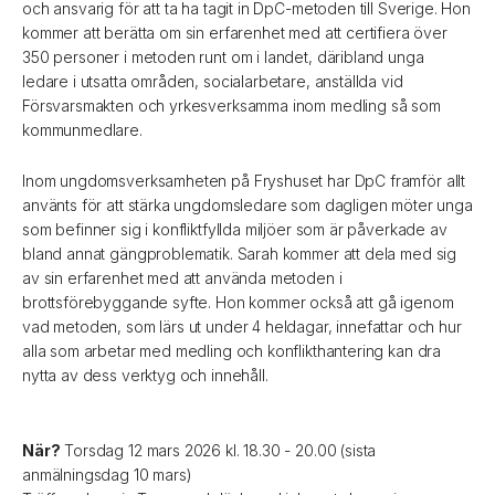
och ansvarig för att ta ha tagit in DpC-metoden till Sverige. Hon
kommer att berätta om sin erfarenhet med att certifiera över
350 personer i metoden runt om i landet, däribland unga
ledare i utsatta områden, socialarbetare, anställda vid
Försvarsmakten och yrkesverksamma inom medling så som
kommunmedlare.
Inom ungdomsverksamheten på Fryshuset har DpC framför allt
använts för att stärka ungdomsledare som dagligen möter unga
som befinner sig i konfliktfyllda miljöer som är påverkade av
bland annat gängproblematik. Sarah kommer att dela med sig
av sin erfarenhet med att använda metoden i
brottsförebyggande syfte. Hon kommer också att gå igenom
vad metoden, som lärs ut under 4 heldagar, innefattar och hur
alla som arbetar med medling och konflikthantering kan dra
nytta av dess verktyg och innehåll.
När?
Torsdag 12 mars 2026 kl. 18.30 - 20.00 (sista
anmälningsdag 10 mars)