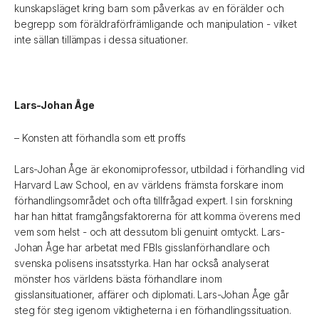
kunskapsläget kring barn som påverkas av en förälder och
begrepp som föräldraförfrämligande och manipulation - vilket
inte sällan tillämpas i dessa situationer.
Lars-Johan Åge
– Konsten att förhandla som ett proffs
Lars-Johan Åge är ekonomiprofessor, utbildad i förhandling vid
Harvard Law School, en av världens främsta forskare inom
förhandlingsområdet och ofta tillfrågad expert. I sin forskning
har han hittat framgångsfaktorerna för att komma överens med
vem som helst - och att dessutom bli genuint omtyckt. Lars-
Johan Åge har arbetat med FBIs gisslanförhandlare och
svenska polisens insatsstyrka. Han har också analyserat
mönster hos världens bästa förhandlare inom
gisslansituationer, affärer och diplomati. Lars-Johan Åge går
steg för steg igenom viktigheterna i en förhandlingssituation.