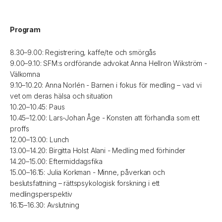
Program
8.30–9.00: Registrering, kaffe/te och smörgås
9.00–9.10: SFM:s ordförande advokat Anna Hellron Wikström -
Välkomna
9.10–10.20: Anna Norlén - Barnen i fokus för medling – vad vi
vet om deras hälsa och situation
10.20–10.45: Paus
10.45–12.00: Lars-Johan Åge - Konsten att förhandla som ett
proffs
12.00–13.00: Lunch
13.00–14.20: Birgitta Holst Alani - Medling med förhinder
14.20–15.00: Eftermiddagsfika
15.00–16.15: Julia Korkman - Minne, påverkan och
beslutsfattning – rättspsykologisk forskning i ett
medlingsperspektiv
16.15–16.30: Avslutning