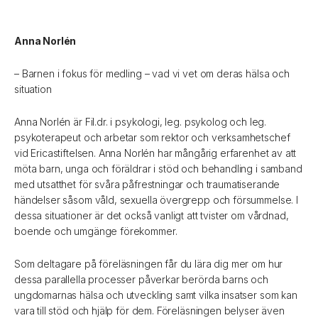
Anna Norlén
– Barnen i fokus för medling – vad vi vet om deras hälsa och
situation
Anna Norlén är Fil.dr. i psykologi, leg. psykolog och leg.
psykoterapeut och arbetar som rektor och verksamhetschef
vid Ericastiftelsen. Anna Norlén har mångårig erfarenhet av att
möta barn, unga och föräldrar i stöd och behandling i samband
med utsatthet för svåra påfrestningar och traumatiserande
händelser såsom våld, sexuella övergrepp och försummelse. I
dessa situationer är det också vanligt att tvister om vårdnad,
boende och umgänge förekommer.
Som deltagare på föreläsningen får du lära dig mer om hur
dessa parallella processer påverkar berörda barns och
ungdomarnas hälsa och utveckling samt vilka insatser som kan
vara till stöd och hjälp för dem. Föreläsningen belyser även