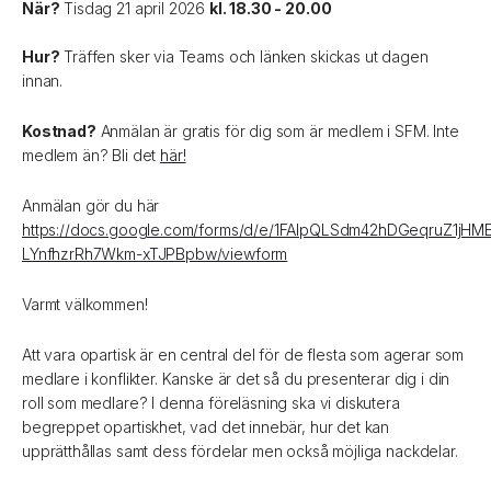
När?
Tisdag 21 april 2026
kl. 18.30 - 20.00
Hur?
Träffen sker via Teams och länken skickas ut dagen
innan.
Kostnad?
Anmälan är gratis för dig som är medlem i SFM. Inte
medlem än? Bli det
här!
Anmälan gör du här
https://docs.google.com/forms/d/e/1FAIpQLSdm42hDGeqruZ1jHM
LYnfhzrRh7Wkm-xTJPBpbw/viewform
Varmt välkommen!
Att vara opartisk är en central del för de flesta som agerar som
medlare i konflikter. Kanske är det så du presenterar dig i din
roll som medlare? I denna föreläsning ska vi diskutera
begreppet opartiskhet, vad det innebär, hur det kan
upprätthållas samt dess fördelar men också möjliga nackdelar.