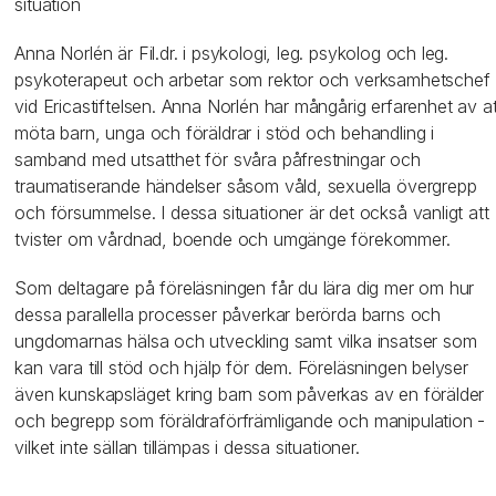
situation
Anna Norlén är Fil.dr. i psykologi, leg. psykolog och leg.
psykoterapeut och arbetar som rektor och verksamhetschef
vid Ericastiftelsen. Anna Norlén har mångårig erfarenhet av at
möta barn, unga och föräldrar i stöd och behandling i
samband med utsatthet för svåra påfrestningar och
traumatiserande händelser såsom våld, sexuella övergrepp
och försummelse. I dessa situationer är det också vanligt att
tvister om vårdnad, boende och umgänge förekommer.
Som deltagare på föreläsningen får du lära dig mer om hur
dessa parallella processer påverkar berörda barns och
ungdomarnas hälsa och utveckling samt vilka insatser som
kan vara till stöd och hjälp för dem. Föreläsningen belyser
även kunskapsläget kring barn som påverkas av en förälder
och begrepp som föräldraförfrämligande och manipulation -
vilket inte sällan tillämpas i dessa situationer.