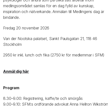
psykologer och andra som på olika sätt arbetar inom
medlingsområdet samlas för en dag fylld av kunskap,
inspiration och nätverkande. Anmälan till Medlingens dag är
bindande.
Fredag 20 november 2026
Van der Nootska palatset, Sankt Paulsgatan 21, 118 46
Stockholm
2950 kr inkl. lunch och fika (2750 kr för medlemmar i SFM)
Anmäl dig här
Program
8.30–9.00: Registrering, kaffe/te och smörgås
9.00–9.10: SFM:s ordförande advokat Anna Hellron Wikströ