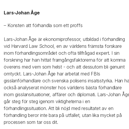
Lars-Johan Åge
– Konsten att förhandla som ett proffs
Lars-Johan Åge är ekonomiprofessor, utbildad i förhandling
vid Harvard Law School, en av världens främsta forskare
inom förhandlingsområdet och ofta tillfrågad expert. I sin
forskning har han hittat framgångsfaktorerna för att komma
överens med vem som helst - och att dessutom bli genuint
omtyckt. Lars-Johan Åge har arbetat med FBIs
gisslanförhandlare och svenska polisens insatsstyrka. Han ha
också analyserat mönster hos världens bästa förhandlare
inom gisslansituationer, affärer och diplomati. Lars-Johan Åg
går steg för steg igenom viktigheterna i en
förhandlingssituation. Att bli nöjd med resultatet av en
förhandling beror inte bara på utfallet, utan lika mycket på
processen som tar oss dit.