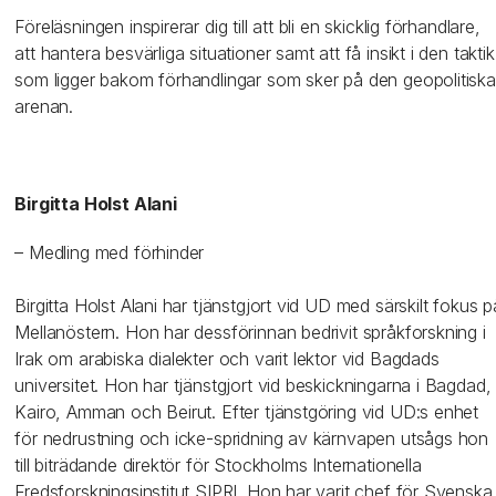
Föreläsningen inspirerar dig till att bli en skicklig förhandlare,
att hantera besvärliga situationer samt att få insikt i den taktik
som ligger bakom förhandlingar som sker på den geopolitiska
arenan.
Birgitta Holst Alani
– Medling med förhinder
Birgitta Holst Alani har tjänstgjort vid UD med särskilt fokus p
Mellanöstern. Hon har dessförinnan bedrivit språkforskning i
Irak om arabiska dialekter och varit lektor vid Bagdads
universitet. Hon har tjänstgjort vid beskickningarna i Bagdad,
Kairo, Amman och Beirut. Efter tjänstgöring vid UD:s enhet
för nedrustning och icke-spridning av kärnvapen utsågs hon
till biträdande direktör för Stockholms Internationella
Fredsforskningsinstitut SIPRI. Hon har varit chef för Svenska