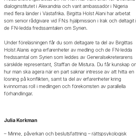
dialoginstitutet i Alexandria och varit ambassadör i Nigeria
med flera länder i Västafrika. Birgitta Holst Alani har arbetat
som senior rådgivare vid FN:s hjälpmission i Irak och deltagit 
de FN-ledda fredssamtalen om Syrien.
Under föreläsningen får du som deltagare ta del av Birgittas
Holst Alanis egna erfarenheter av medling och de FN-ledda
fredssamtal om Syrien som leddes av Generalsekreterarens
särskilde representant, Staffan de Mistura. Du får kunskap o
hur man ska agera när en part saknar intresse av att hitta en
lösning på konflikten, samt ta del av erfarenheter kring
kvinnornas roll i medlingen och förekomsten av parallella
förhandlingar.
Julia Korkman
– Minne, påverkan och beslutsfattning – rättspsykologisk