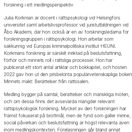
forskning i ett medlingsperspektiv
Julia Korkman är docent i rättspsykologi vid Helsingfors
universitet samt arbetslivsprofessor vid juristutbildningen vid
Åbo Akademi, där hon också är en av forskningsledarna för
forskningsgruppen i rättspsykologi. Hon arbetar som
sakkunnig vid Europas kriminalpolitiska institut HEUNI.
Korkmans forskning är särskilt inriktad på beslutsfattning,
förhör och minnets roll i rättsliga processer. Hon har
publicerat ett stort antal artiklar och bokkapitel, och hösten
2022 gav hon ut den prisbelönta populärvetenskapliga boke
Minnets makt: Berättelser från rättssalen.
Medling bygger på samtal, berättelser och mänskliga möten,
och om dessa finns det avsevärda mängder relevant
rättspsykologisk forskning. Mycket av den forskningen har
främst fokuserat på brottmål, men de fynd som gäller minne,
social påverkan och beslutsfattning är högst relevanta även
inom medlingskontexten. Föreläsningen går bland annat